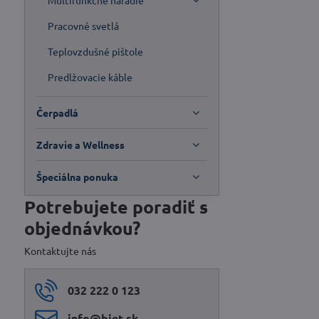
Multifunkčné náradie
Pracovné svetlá
Teplovzdušné pištole
Predlžovacie káble
Čerpadlá
Zdravie a Wellness
Špeciálna ponuka
Potrebujete poradiť s
objednávkou?
Kontaktujte nás
032 222 0 123
info​@biet​.sk