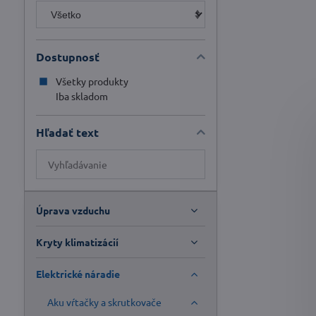
Dostupnosť
Všetky produkty
Iba skladom
Hľadať text
Prehľadať
výsledky
filtra
fulltextom
Úprava vzduchu
Kryty klimatizácií
Elektrické náradie
Aku vŕtačky a skrutkovače