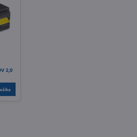
V 2,0
ošíka