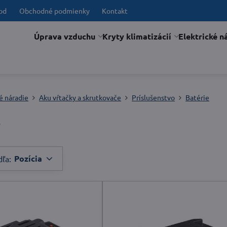
od
Obchodné podmienky
Kontakt
Úprava vzduchu
Kryty klimatizácií
Elektrické n
é náradie
Aku vŕtačky a skrutkovače
Príslušenstvo
Batérie
e
Pozícia
dľa: