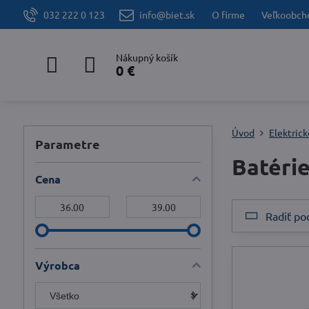
032 222 0 123
info@biet.sk
O firme
Veľkoobch
Nákupný košík
0 €
Úvod
Elektrick
Parametre
Batéri
Cena
Od:
Do:
Radiť po
Výrobca