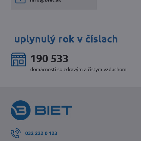
uplynulý rok v číslach
252 567
domácností so zdravým a čistým vzduchom
032 222 0 123