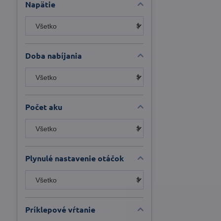
Napätie
Doba nabíjania
Počet aku
Plynulé nastavenie otáčok
Príklepové vŕtanie