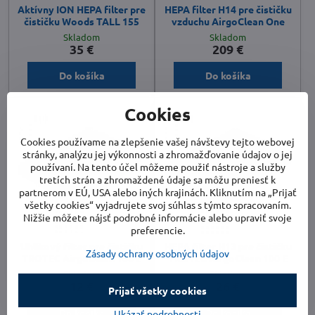
Aktívny ION HEPA filter pre
HEPA filter H14 pre čističku
čističku Woods TALL 155
vzduchu AirgoClean One
Skladom
Skladom
35 €
209 €
Do košíka
Do košíka
Cookies
Cookies používame na zlepšenie vašej návštevy tejto webovej
stránky, analýzu jej výkonnosti a zhromažďovanie údajov o jej
používaní. Na tento účel môžeme použiť nástroje a služby
tretích strán a zhromaždené údaje sa môžu preniesť k
partnerom v EÚ, USA alebo iných krajinách. Kliknutím na „Prijať
všetky cookies“ vyjadrujete svoj súhlas s týmto spracovaním.
Nižšie môžete nájsť podrobné informácie alebo upraviť svoje
preferencie.
Uhlíkový filter pre čističku
HEPA filter H13 pre čističku
Zásady ochrany osobných údajov
TROTEC AirgoClean 100 E
TROTEC AirgoClean 100 E
Skladom
Skladom
12 €
26 €
Prijať všetky cookies
Do košíka
Do košíka
Ukázať podrobnosti