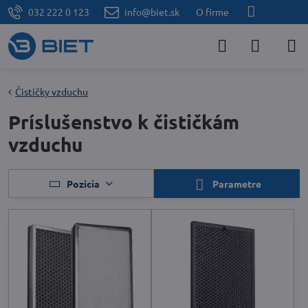
032 222 0 123
info@biet.sk
O firme
Čističky vzduchu
Príslušenstvo k čističkám
vzduchu
Pozícia
Parametre