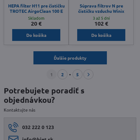
HEPA filter H11 pre čističku
Súprava filtrov N pre
TROTEC AirgoClean 100 E
čističku vzduchu Winix
Skladom
3 až 5 dní
20 €
102 €
Do košíka
Do košíka
Ďalšie produkty
1
2
5
Potrebujete poradiť s
objednávkou?
Kontaktujte nás
032 222 0 123
info​@biet​.sk