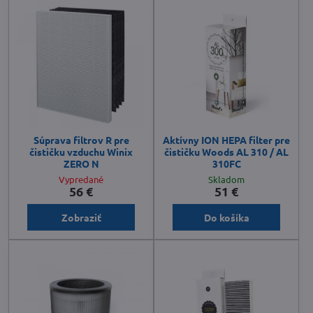
Súprava filtrov R pre
Aktívny ION HEPA filter pre
čističku vzduchu Winix
čističku Woods AL 310 / AL
ZERO N
310FC
Vypredané
Skladom
56 €
51 €
Zobraziť
Do košíka