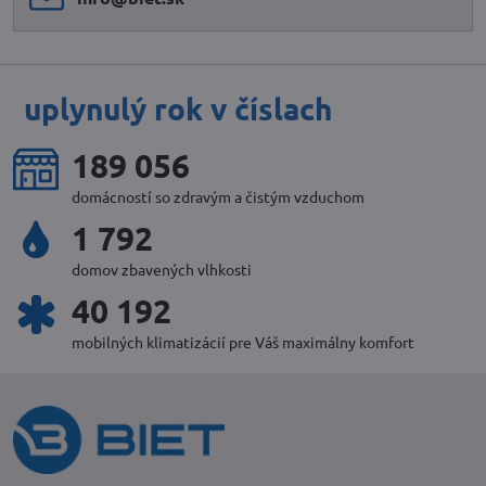
uplynulý rok v číslach
231 889
domácností so zdravým a čistým vzduchom
2 198
domov zbavených vlhkosti
49 298
mobilných klimatizácií pre Váš maximálny komfort