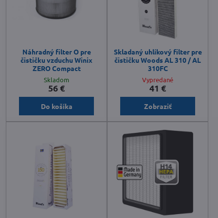
Náhradný filter O pre
Skladaný uhlíkový filter pre
čističku vzduchu Winix
čističku Woods AL 310 / AL
ZERO Compact
310FC
Skladom
Vypredané
56 €
41 €
Do košíka
Zobraziť