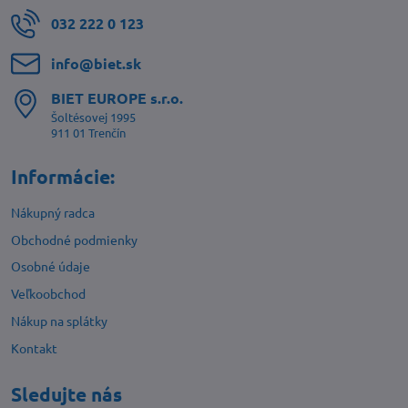
032 222 0 123
info​@biet​.sk
BIET EUROPE s​.r​.o​.
Šoltésovej 1995
911 01 Trenčín
Informácie:
Nákupný radca
Obchodné podmienky
Osobné údaje
Veľkoobchod
Nákup na splátky
Kontakt
Sledujte nás