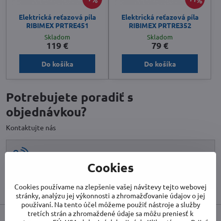
Elektrická reťazová píla
Elektrická reťazová píla
RIBIMEX PRTRE451
RIBIMEX PRTRE352
Skladom
Skladom
119 €
79 €
Do košíka
Do košíka
Potrebujete poradiť s
objednávkou?
Kontaktujte nás
032 222 0 123
Cookies
info​@biet​.sk
Cookies používame na zlepšenie vašej návštevy tejto webovej
stránky, analýzu jej výkonnosti a zhromažďovanie údajov o jej
používaní. Na tento účel môžeme použiť nástroje a služby
tretích strán a zhromaždené údaje sa môžu preniesť k