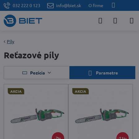
032 222 0 123
info@biet.sk
O firme
Píly
Reťazové píly
Pozícia
Parametre
AKCIA
AKCIA
11%
7%