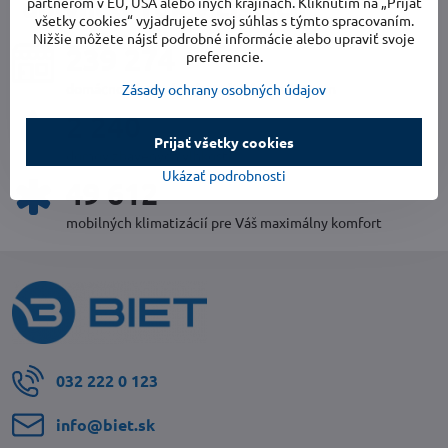
uplynulý rok v číslach
partnerom v EÚ, USA alebo iných krajinách. Kliknutím na „Prijať
všetky cookies“ vyjadrujete svoj súhlas s týmto spracovaním.
Nižšie môžete nájsť podrobné informácie alebo upraviť svoje
252 567
preferencie.
domácností so zdravým a čistým vzduchom
Zásady ochrany osobných údajov
2 352
Prijať všetky cookies
domov zbavených vlhkosti
Ukázať podrobnosti
52 124
mobilných klimatizácií pre Váš maximálny komfort
032 222 0 123
info​@biet​.sk