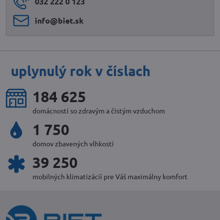
032 222 0 123
info​@biet​.sk
uplynulý rok v číslach
217 119
domácností so zdravým a čistým vzduchom
2 058
domov zbavených vlhkosti
46 158
mobilných klimatizácií pre Váš maximálny komfort