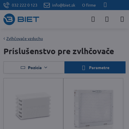
032 222 0 123
info@biet.sk
O firme
Zvlhčovače vzduchu
Príslušenstvo pre zvlhčovače
Pozícia
Parametre