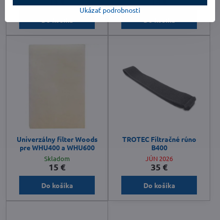
14 €
14 €
Ukázať podrobnosti
Do košíka
Do košíka
Univerzálny filter Woods
TROTEC Filtračné rúno
pre WHU400 a WHU600
B400
Skladom
JÚN 2026
15 €
35 €
Do košíka
Do košíka