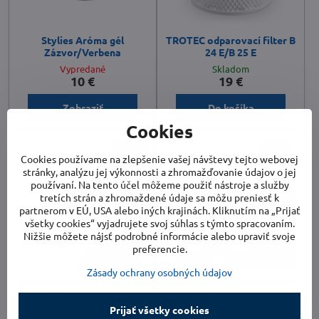
Stylies Aróma gél
TROTEC odparovací filter B
Zázvor/Verbena
24 E/B 25 E
Vypredané
Skladom
10 €
19 €
Zobraziť
Do košíka
Cookies
Cookies používame na zlepšenie vašej návštevy tejto webovej
stránky, analýzu jej výkonnosti a zhromažďovanie údajov o jej
používaní. Na tento účel môžeme použiť nástroje a služby
tretích strán a zhromaždené údaje sa môžu preniesť k
partnerom v EÚ, USA alebo iných krajinách. Kliknutím na „Prijať
všetky cookies“ vyjadrujete svoj súhlas s týmto spracovaním.
Nižšie môžete nájsť podrobné informácie alebo upraviť svoje
preferencie.
Zásady ochrany osobných údajov
Vonné vankúšiky pre Winix
Vonné vankúšiky pre Winix
L500 - eukalyptus
L500 - levanduľa
3 až 5 dní
3 až 5 dní
Prijať všetky cookies