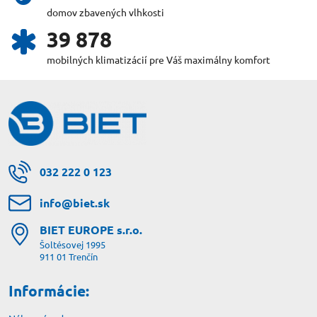
domov zbavených vlhkosti
43 646
mobilných klimatizácií pre Váš maximálny komfort
032 222 0 123
info​@biet​.sk
BIET EUROPE s​.r​.o​.
Šoltésovej 1995
911 01 Trenčín
Informácie: