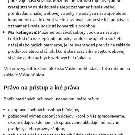
používajú našu stránku. Môžeme použiť nástroje prvej alebo
tretej strany na sledovanie alebo zaznamenávanie vášho
prehliadania našej webovej stránky, na analýzu nástrojov alebo
komponentov, s ktorými ste interagovali alebo ste ich používali,
zaznamenávanie udalostí konverzií a podobne.
Marketingové:
Môžeme používať súbory cookie a nástroje
tretích strán na zlepšenie ponuky produktov a/alebo služieb
našej alebo našich partnerov, jej relevantnosti pre vás na základe
produktov alebo stránok, ktoré ste navštívili na tejto webovej
stránke alebo na iných webových stránkach.
Môžeme využiť lokálne úložisko Vášho prehliadača. Toto robíme na
základe Vášho súhlasu.
Právo na prístup a iné práva
Podľa patričných právnych ustanovení máte právo:
na opravu chybných osobných údajov,
požadovať výmaz osobných údajov, ktoré o Vás spracovávame,
okrem údajov, kde nám ich spracovanie ukladajú iné právne
predpisy alebo právny záujem,
právo požiadať o prenos osobných údajov alebo obmedziť ich