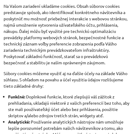
Na Vašom zariadení ukladáme cookies. Obsah súborov cookies
predstavuje spôsob, ako identifikovať konkrétneho návštevníka a
poskytnúť mu možnosť priebežnej interakcie s webovou stránkou,
najmä umožnenie vytvorenia užívateľského účtu, prihlásenia,
nákupu. Ďalej môžu byť využité pre technickú optimalizáciu
prevádzky platformy webových stránok, bezpečnostné funkcie a
technický záznam voľby preferencie zobrazenia podľa Vášho
zariadenia technickým prevádzkovateľom infraštruktúry.
Poskytovať základnú funkčnosť, starať sa o prevádzkovú
bezpečnosť a stabilitu je naším oprávneným záujmom.
Súbory cookies môžeme využiť aj na ďalšie účely na základe Vášho
súhlasu. S ohľadom na povahu a účel využitia údajov rozlišujeme
tieto základné druhy:
Funkčné:
Doplnkové funkcie, ktoré zlepšujú váš zážitok z
prehliadania, ukladajú niektoré z vašich preferencií bez toho, aby
ste mali používateľský účet alebo bez prihlásenia, použitie
skriptov a/alebo zdrojov tretích strán, widgety atď.
Analytické:
Používanie analytických nástrojov nám umožňuje
lepšie porozumieť potrebám našich návštevníkov a tomu, ako