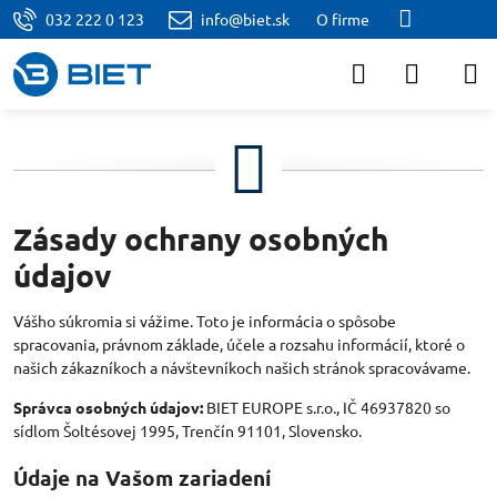
032 222 0 123
info@biet.sk
O firme
Zásady ochrany osobných
údajov
Vášho súkromia si vážime. Toto je informácia o spôsobe
spracovania, právnom základe, účele a rozsahu informácií, ktoré o
našich zákazníkoch a návštevníkoch našich stránok spracovávame.
Správca osobných údajov:
BIET EUROPE s.r.o., IČ 46937820 so
sídlom Šoltésovej 1995, Trenčín 91101, Slovensko.
Údaje na Vašom zariadení