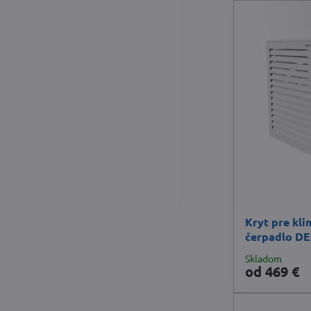
Kryt pre kli
čerpadlo D
Skladom
od 469 €