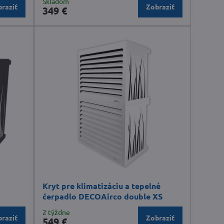
Skladom
raziť
Zobraziť
349 €
Kryt pre klimatizáciu a tepelné
čerpadlo DECOAirco double XS
2 týždne
raziť
Zobraziť
549 €