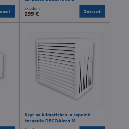
Skladom
raziť
Zobraziť
299 €
S
Kryt na klimatizáciu a tepelné
čerpadlo DECOAirco M