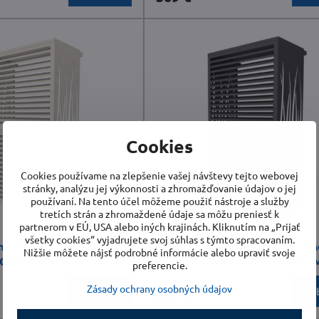
Cookies
Cookies používame na zlepšenie vašej návštevy tejto webovej
stránky, analýzu jej výkonnosti a zhromažďovanie údajov o jej
používaní. Na tento účel môžeme použiť nástroje a služby
tretích strán a zhromaždené údaje sa môžu preniesť k
partnerom v EÚ, USA alebo iných krajinách. Kliknutím na „Prijať
všetky cookies“ vyjadrujete svoj súhlas s týmto spracovaním.
matizáciu a tepelné
Kryt pre klimatizáciu a tepeln
Nižšie môžete nájsť podrobné informácie alebo upraviť svoje
COAirco double S
čerpadlo DECOAirco double 
preferencie.
2 týždne
Zásady ochrany osobných údajov
Zobraziť
Zob
690 €