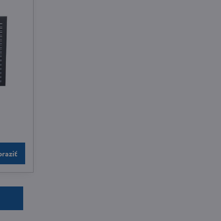
raziť