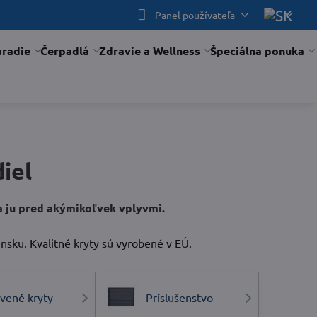
Panel používateľa
áradie
Čerpadlá
Zdravie a Wellness
Špeciálna ponuka
iel
ia ju pred akýmikoľvek vplyvmi.
sku. Kvalitné kryty sú vyrobené v EÚ.
vené kryty
Príslušenstvo