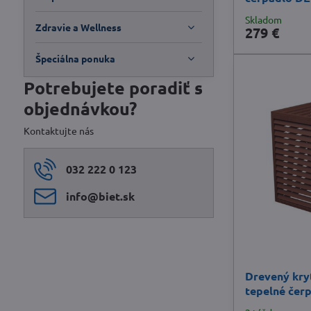
Skladom
Zdravie a Wellness
279 €
Špeciálna ponuka
Potrebujete poradiť s
objednávkou?
Kontaktujte nás
032 222 0 123
info​@biet​.sk
Drevený kryt
tepelné čer