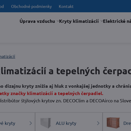
od
Obchodné podmienky
Kontakt
Úprava vzduchu
Kryty klimatizácií
Elektrické n
matizácií
limatizácií a tepelných čerpad
 dizajnu kryty znížia aj hluk z vonkajšej jednotky a chrán
tky značky klimatizácií a tepelných čerpadiel.
stribútor štýlových krytov zn. DECOClim a DECOAirco na Sloven
é kryty
ALU kryty
Dre