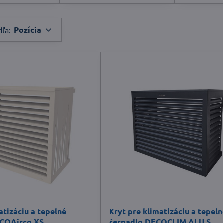
Pozícia
dľa:
atizáciu a tepelné
Kryt pre klimatizáciu a tepeln
ECOAirco XS
čerpadlo DECOCLIM ALU S