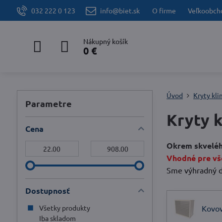
032 222 0 123
info@biet.sk
O firme
Veľkoobch
Nákupný košík
0 €
Úvod
Kryty kli
Parametre
Kryty k
Cena
Okrem skvelého
Od:
Do:
Vhodné pre vše
Sme výhradný di
Dostupnosť
Všetky produkty
Kovov
Iba skladom