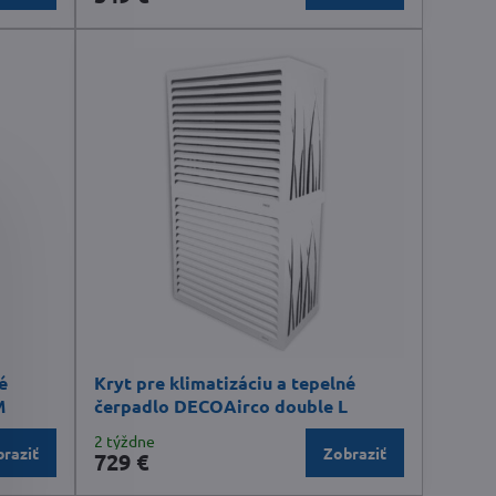
é
Kryt pre klimatizáciu a tepelné
M
čerpadlo DECOAirco double L
2 týždne
raziť
Zobraziť
729 €