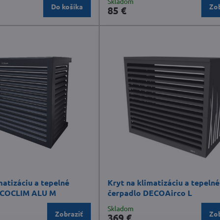
Skladom
Do košíka
Zob
85 €
matizáciu a tepelné
Kryt na klimatizáciu a tepelné
ECOCLIM ALU M
čerpadlo DECOAirco L
Skladom
Zobraziť
Zob
369 €