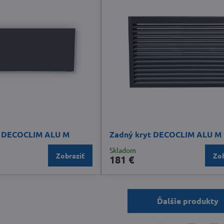
t DECOCLIM ALU M
Zadný kryt DECOCLIM ALU M
Skladom
Zobraziť
Zob
181 €
Ďalšie produkty