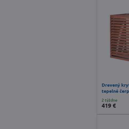
Drevený kryt
tepelné čer
2 týždne
419 €