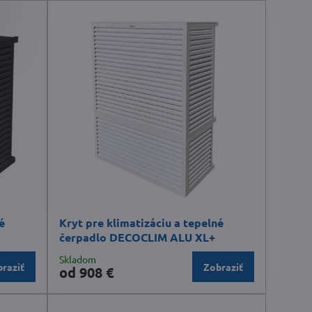
é
Kryt pre klimatizáciu a tepelné
čerpadlo DECOCLIM ALU XL+
Skladom
raziť
Zobraziť
od 908 €