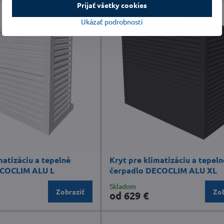
Prijať všetky cookies
Ukázať podrobnosti
matizáciu a tepelné
Kryt pre klimatizáciu a tepeln
ECOCLIM ALU L
čerpadlo DECOCLIM ALU XL
Skladom
Zobraziť
Zob
od 629 €