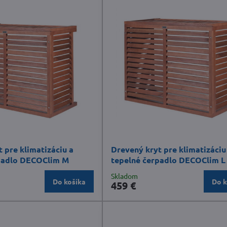
 pre klimatizáciu a
Drevený kryt pre klimatizáciu
padlo DECOClim M
tepelné čerpadlo DECOClim L
Skladom
Do košíka
Do k
459 €