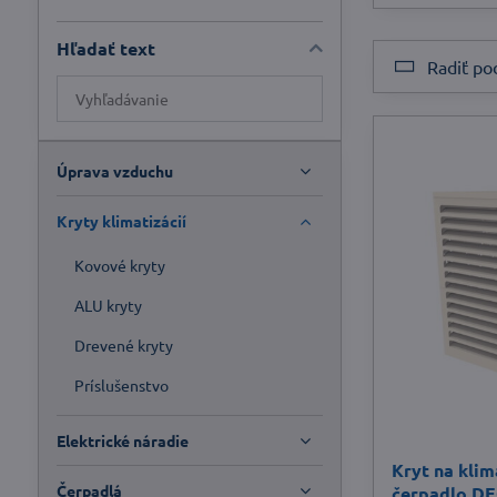
Hľadať text
Radiť po
Prehľadať
výsledky
filtra
fulltextom
Úprava vzduchu
Kryty klimatizácií
Kovové kryty
ALU kryty
Drevené kryty
Príslušenstvo
Elektrické náradie
Kryt na klim
Čerpadlá
čerpadlo D