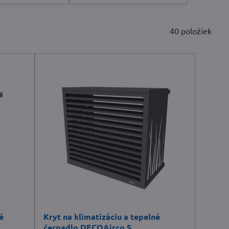
40
položiek
é
Kryt na klimatizáciu a tepelné
čerpadlo DECOAirco S