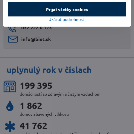
objednávkou?
Prijať všetky cookies
Kontaktujte nás
Ukázať podrobnosti
032 222 0 123
info​@biet​.sk
uplynulý rok v číslach
220 073
domácností so zdravým a čistým vzduchom
2 058
domov zbavených vlhkosti
45 844