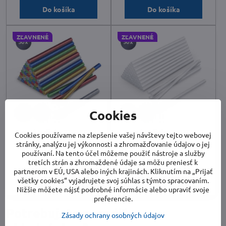
Do košíka
Do košíka
ZĽAVNENÉ
ZĽAVNENÉ
Cookies
Tavné tyčinky TROTEC 11
Tavné tyčinky TROTEC 7
Cookies používame na zlepšenie vašej návštevy tejto webovej
mm - trblietavé
mm - priehľadné
stránky, analýzu jej výkonnosti a zhromažďovanie údajov o jej
Skladom
Skladom
používaní. Na tento účel môžeme použiť nástroje a služby
9,50 €
3 €
tretích strán a zhromaždené údaje sa môžu preniesť k
partnerom v EÚ, USA alebo iných krajinách. Kliknutím na „Prijať
Do košíka
Do košíka
všetky cookies“ vyjadrujete svoj súhlas s týmto spracovaním.
Nižšie môžete nájsť podrobné informácie alebo upraviť svoje
preferencie.
Potrebujete poradiť s
Zásady ochrany osobných údajov