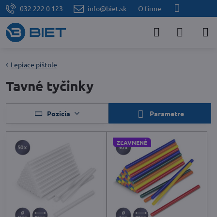
032 222 0 123
info@biet.sk
O firme
Lepiace pištole
Tavné tyčinky
Pozícia
Parametre
ZĽAVNENÉ