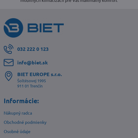
mobilných klimatizácií pre Váš maximálny komfort
032 222 0 123
info​@biet​.sk
BIET EUROPE s​.r​.o​.
Šoltésovej 1995
911 01 Trenčín
Informácie:
Nákupný radca
Obchodné podmienky
Osobné údaje