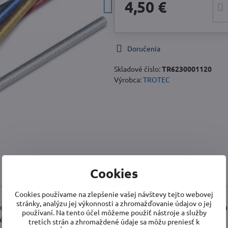
4,50 €
Doručenia
Skladové číslo:
TR6230001120
Výrobca:
TROTEC
Cookies
Popis
Cookies používame na zlepšenie vašej návštevy tejto webovej
stránky, analýzu jej výkonnosti a zhromažďovanie údajov o jej
tole od spoločnosti Trotec sa hodí na všetky druhy lepiacich úloh
používaní. Na tento účel môžeme použiť nástroje a služby
térie či rôznych doplnkov. Obsahuje po 10 kusov tyčiniek v
tretích strán a zhromaždené údaje sa môžu preniesť k