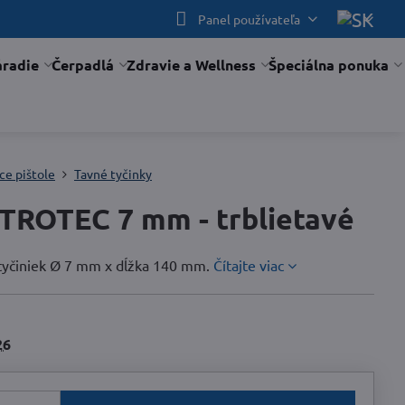
Panel používateľa
áradie
Čerpadlá
Zdravie a Wellness
Špeciálna ponuka
ce pištole
Tavné tyčinky
 TROTEC 7 mm - trblietavé
h tyčiniek Ø 7 mm x dĺžka 140 mm.
Čítajte viac
26