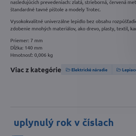
nasledujúcich prevedeniach: zlatá, strieborná, červená me
štandardné tavné pištole a modely Trotec.
Vysokokvalitné univerzálne lepidlo bez obsahu rozpúšťadiel
zdobenie mnohých materiálov, ako drevo, plasty, textil, kar
Priemer: 7 mm
Dĺžka: 140 mm
Hmotnosť: 0,006 kg
Viac z kategórie
Elektrické náradie
Lepiac
uplynulý rok v číslach