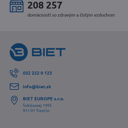
251 090
domácností so zdravým a čistým vzduchom
032 222 0 123
info​@biet​.sk
BIET EUROPE s​.r​.o​.
Šoltésovej 1995
911 01 Trenčín