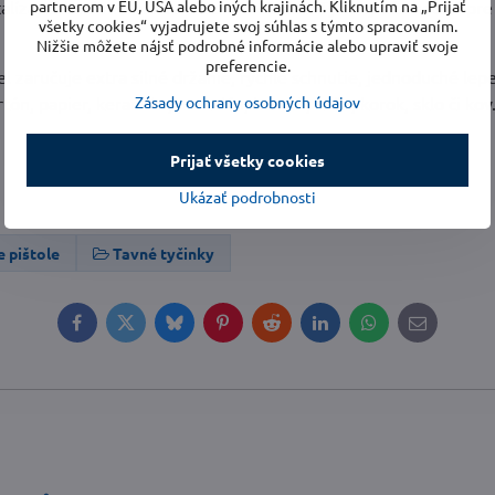
partnerom v EÚ, USA alebo iných krajinách. Kliknutím na „Prijať
talíza, zelená metalíza a modrá metalíza. Tyčinky sú vhodné pre
všetky cookies“ vyjadrujete svoj súhlas s týmto spracovaním.
Nižšie môžete nájsť podrobné informácie alebo upraviť svoje
preferencie.
 zaručuje extra silné držanie, rýchle schnutie, jednoduché lepe
Zásady ochrany osobných údajov
tón, papier, keramika, porcelán, kameň, koža, korok, sklo či kov
Prijať všetky cookies
Ukázať podrobnosti
e pištole
Tavné tyčinky
Facebook
Twitter
Bluesky
Pinterest
Reddit
LinkedIn
WhatsApp
E-
mail