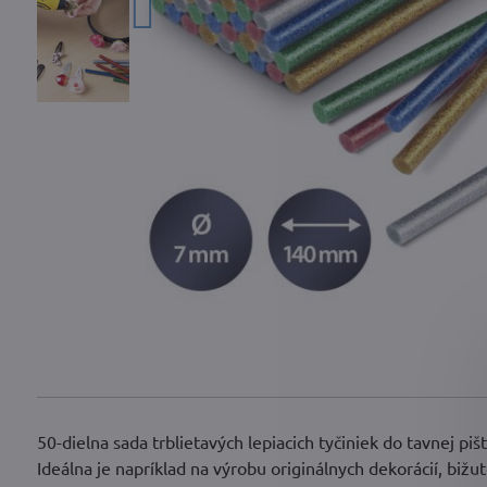
50-dielna sada trblietavých lepiacich tyčiniek do tavnej piš
Ideálna je napríklad na výrobu originálnych dekorácií, bižu