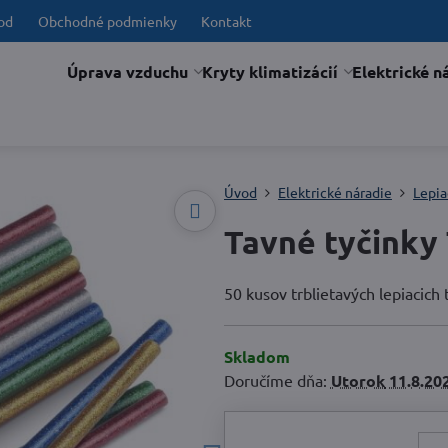
od
Obchodné podmienky
Kontakt
Úprava vzduchu
Kryty klimatizácií
Elektrické n
Úvod
Elektrické náradie
Lepia
Tavné tyčinky
50 kusov trblietavých lepiacic
Skladom
Doručíme dňa:
Utorok
11.8.20