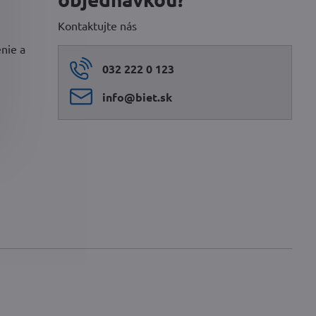
Kontaktujte nás
nie a
.
032 222 0 123
info​@biet​.sk