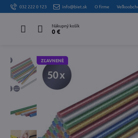
032 222 0 123
info@biet.sk
O firme
Veľkoobch
Nákupný košík
0 €
ZĽAVNENÉ