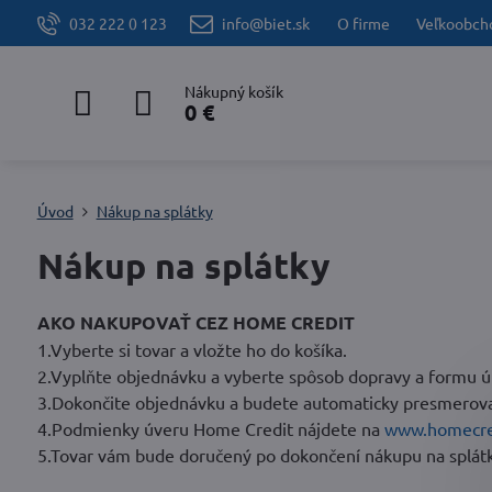
032 222 0 123
info@biet.sk
O firme
Veľkoobch
Nákupný košík
0 €
Úvod
Nákup na splátky
Nákup na splátky
AKO NAKUPOVAŤ CEZ HOME CREDIT
1.Vyberte si tovar a vložte ho do košíka.
2.Vyplňte objednávku a vyberte spôsob dopravy a formu 
3.Dokončite objednávku a budete automaticky presmerovaní
4.Podmienky úveru Home Credit nájdete na
www.homecred
5.Tovar vám bude doručený po dokončení nákupu na splátky