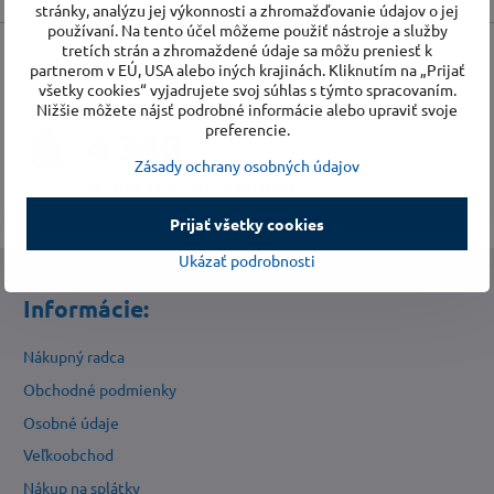
stránky, analýzu jej výkonnosti a zhromažďovanie údajov o jej
používaní. Na tento účel môžeme použiť nástroje a služby
tretích strán a zhromaždené údaje sa môžu preniesť k
partnerom v EÚ, USA alebo iných krajinách. Kliknutím na „Prijať
všetky cookies“ vyjadrujete svoj súhlas s týmto spracovaním.
Nižšie môžete nájsť podrobné informácie alebo upraviť svoje
preferencie.
4 550
Zásady ochrany osobných údajov
domov zbavených vlhkosti
Prijať všetky cookies
Ukázať podrobnosti
Informácie:
Nákupný radca
Obchodné podmienky
Osobné údaje
Veľkoobchod
Nákup na splátky