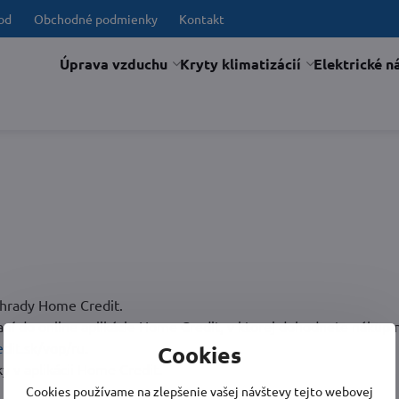
od
Obchodné podmienky
Kontakt
Úprava vzduchu
Kryty klimatizácií
Elektrické n
úhrady Home Credit.
 do online aplikácie Home Credit, v ktorej dohodnete nákup n
it.sk/vop/ru
.
Cookies
 v aplikácii Home Credit.
Cookies používame na zlepšenie vašej návštevy tejto webovej