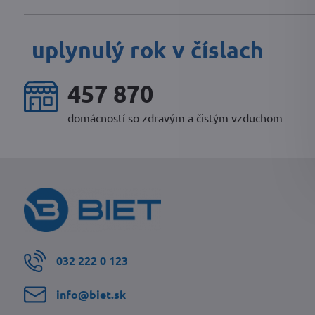
uplynulý rok v číslach
480 025
domácností so zdravým a čistým vzduchom
032 222 0 123
info​@biet​.sk