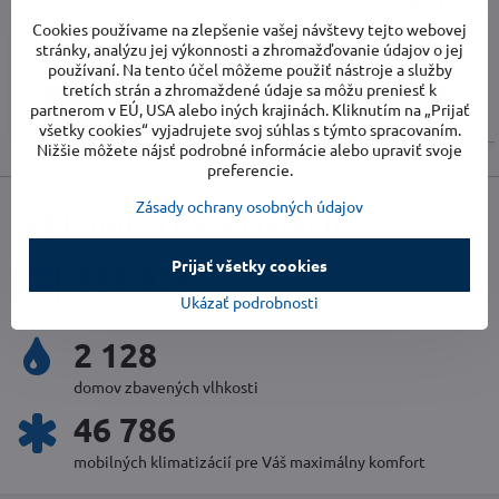
čistička vzduchu Woods
Woods Milan 7K Smart
AD30G
Home
Cookies používame na zlepšenie vašej návštevy tejto webovej
2 až 3 týždne
Vypredané
stránky, analýzu jej výkonnosti a zhromažďovanie údajov o jej
545 €
419 €
používaní. Na tento účel môžeme použiť nástroje a služby
tretích strán a zhromaždené údaje sa môžu preniesť k
Do košíka
Zobraziť
partnerom v EÚ, USA alebo iných krajinách. Kliknutím na „Prijať
všetky cookies“ vyjadrujete svoj súhlas s týmto spracovaním.
Nižšie môžete nájsť podrobné informácie alebo upraviť svoje
preferencie.
Zásady ochrany osobných údajov
uplynulý rok v číslach
Prijať všetky cookies
248 136
Ukázať podrobnosti
domácností so zdravým a čistým vzduchom
2 310
domov zbavených vlhkosti
50 868
mobilných klimatizácií pre Váš maximálny komfort