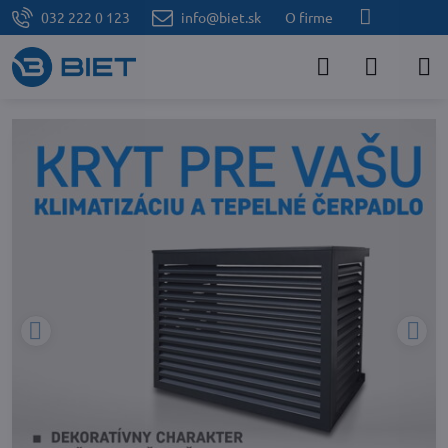
032 222 0 123
info@biet.sk
O firme