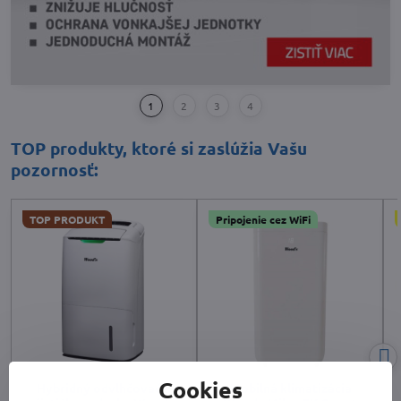
TOP produkty, ktoré si zaslúžia Vašu
pozornosť:
TOP PRODUKT
Pripojenie cez WiFi
Cookies
Hybridný odvlhčovač a
Mobilná klimatizácia