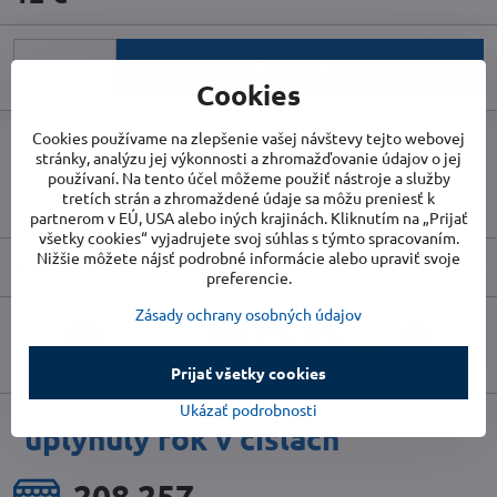
Do košíka
Cookies
Cookies používame na zlepšenie vašej návštevy tejto webovej
Doručenia
stránky, analýzu jej výkonnosti a zhromažďovanie údajov o jej
používaní. Na tento účel môžeme použiť nástroje a služby
Skladové číslo:
TR1410000609
tretích strán a zhromaždené údaje sa môžu preniesť k
Výrobca:
TROTEC
partnerom v EÚ, USA alebo iných krajinách. Kliknutím na „Prijať
všetky cookies“ vyjadrujete svoj súhlas s týmto spracovaním.
Nižšie môžete nájsť podrobné informácie alebo upraviť svoje
Popis
preferencie.
Zásady ochrany osobných údajov
Facebook
Twitter
Bluesky
Pinterest
Reddit
LinkedIn
WhatsApp
E-
mail
Prijať všetky cookies
Ukázať podrobnosti
uplynulý rok v číslach
225 981