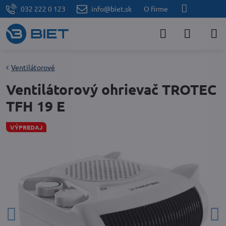
032 222 0 123
info@biet.sk
O firme
Ventilátorové
Ventilátorový ohrievač TROTEC
TFH 19 E
VÝPREDAJ