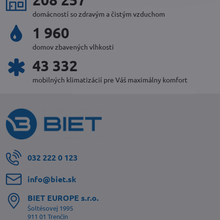
domácností so zdravým a čistým vzduchom
2 128
domov zbavených vlhkosti
47 100
mobilných klimatizácií pre Váš maximálny komfort
032 222 0 123
info​@biet​.sk
BIET EUROPE s​.r​.o​.
Šoltésovej 1995
911 01 Trenčín