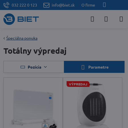
032 222 0 123
info@biet.sk
O firme
Špeciálna ponuka
Totálny výpredaj
Pozícia
Parametre
VÝPREDAJ