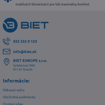
mobilných klimatizácií pre Váš maximálny komfort
032 222 0 123
info​@biet​.sk
BIET EUROPE s​.r​.o​.
Šoltésovej 1995
911 01 Trenčín
Informácie:
Nákupný radca
Obchodné podmienky
Osobné údaje