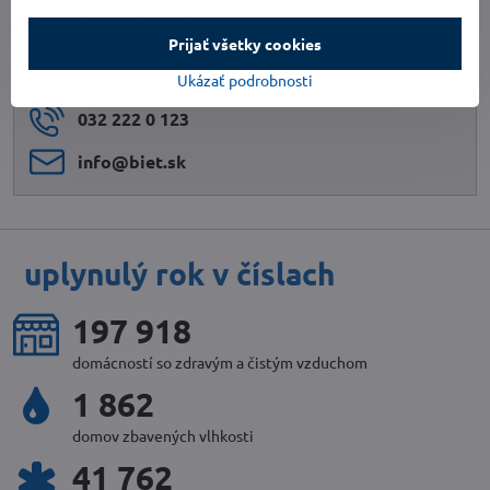
objednávkou?
Prijať všetky cookies
Kontaktujte nás
Ukázať podrobnosti
032 222 0 123
info​@biet​.sk
uplynulý rok v číslach
217 119
domácností so zdravým a čistým vzduchom
2 044
domov zbavených vlhkosti
45 844