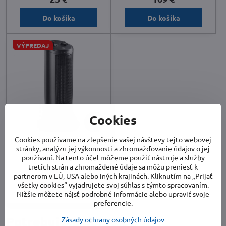
Do košíka
Do košíka
VÝPREDAJ
Cookies
7%
Cookies používame na zlepšenie vašej návštevy tejto webovej
Keramický ohrievač
stránky, analýzu jej výkonnosti a zhromažďovanie údajov o jej
TROTEC TFC 19 E
používaní. Na tento účel môžeme použiť nástroje a služby
Skladom
tretích strán a zhromaždené údaje sa môžu preniesť k
36 €
partnerom v EÚ, USA alebo iných krajinách. Kliknutím na „Prijať
všetky cookies“ vyjadrujete svoj súhlas s týmto spracovaním.
Do košíka
Nižšie môžete nájsť podrobné informácie alebo upraviť svoje
preferencie.
Potrebujete poradiť s
Zásady ochrany osobných údajov