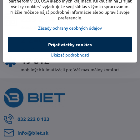
uplynulý rok v číslach
partnerom v EÚ, USA alebo iných krajinách. Kliknutím na „Prijať
všetky cookies“ vyjadrujete svoj súhlas s týmto spracovaním.
Nižšie môžete nájsť podrobné informácie alebo upraviť svoje
252 567
preferencie.
domácností so zdravým a čistým vzduchom
Zásady ochrany osobných údajov
2 366
Prijať všetky cookies
domov zbavených vlhkosti
Ukázať podrobnosti
52 438
mobilných klimatizácií pre Váš maximálny komfort
032 222 0 123
info​@biet​.sk