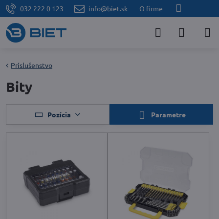
032 222 0 123
info@biet.sk
O firme
Príslušenstvo
Bity
Pozícia
Parametre