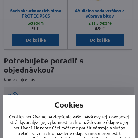
Sada skrutkovacích bitov
49-dielna sada vrtákov a
TROTEC PSCS
súprava bitov
Skladom
2 až 3 týždne
9 €
49 €
Do košíka
Do košíka
Potrebujete poradiť s
objednávkou?
Kontaktujte nás
032 222 0 123
Cookies
info​@biet​.sk
Cookies používame na zlepšenie vašej návštevy tejto webovej
stránky, analýzu jej výkonnosti a zhromažďovanie údajov o jej
používaní. Na tento účel môžeme použiť nástroje a služby
tretích strán a zhromaždené údaje sa môžu preniesť k