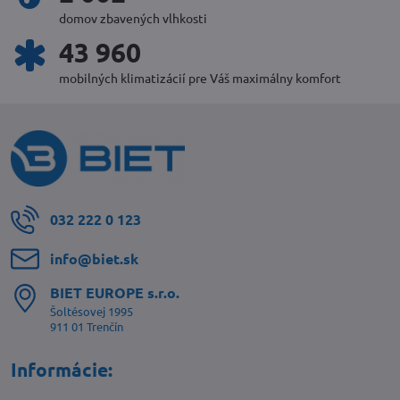
domov zbavených vlhkosti
47 414
mobilných klimatizácií pre Váš maximálny komfort
032 222 0 123
info​@biet​.sk
BIET EUROPE s​.r​.o​.
Šoltésovej 1995
911 01 Trenčín
Informácie: