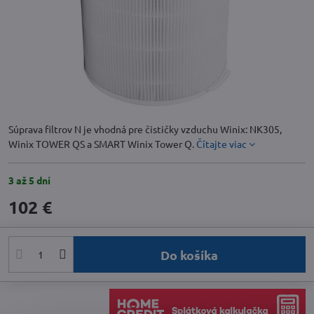
Súprava filtrov N je vhodná pre čističky vzduchu Winix: NK305,
Winix TOWER QS a SMART Winix Tower Q.
Čítajte viac
3 až 5 dní
102 €
Do košíka