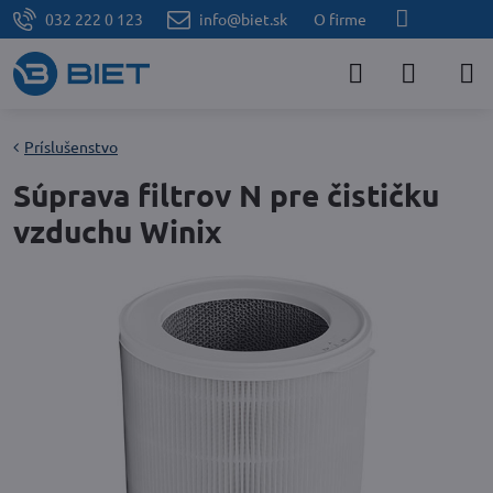
032 222 0 123
info@biet.sk
O firme
Príslušenstvo
Súprava filtrov N pre čističku
vzduchu Winix