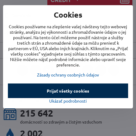
Cookies
Doručenia
Cookies používame na zlepšenie vašej návštevy tejto webovej
Skladové číslo:
WIN0120
stránky, analýzu jej výkonnosti a zhromažďovanie údajov o jej
Výrobca:
WINIX
používaní. Na tento účel môžeme použiť nástroje a služby
tretích strán a zhromaždené údaje sa môžu preniesť k
partnerom v EÚ, USA alebo iných krajinách. Kliknutím na „Prijať
Popis
všetky cookies“ vyjadrujete svoj súhlas s týmto spracovaním.
Nižšie môžete nájsť podrobné informácie alebo upraviť svoje
preferencie.
Facebook
Twitter
Bluesky
Pinterest
Reddit
LinkedIn
WhatsApp
E-
Zásady ochrany osobných údajov
mail
Prijať všetky cookies
uplynulý rok v číslach
Ukázať podrobnosti
231 889
domácností so zdravým a čistým vzduchom
2 156