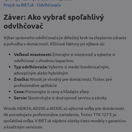
Prejsť na BIET.sk - Odvlhčovače
Záver: Ako vybrať spoľahlivý
odvlhčovač
Výber správneho odvlhčovača je dôležitý krok na zlepšenie zdravia
a pohodlia v domácnosti. Kľúčové faktory pri výbere sú:
Veľkosť miestnosti:
Zmerajte si miestnosť a vyberte si
odvlhčovač s vhodnou kapacitou
Typ odvlhčovača:
Vyberte si medzi kondenzačným,
adsorpčným alebo hybridným
Značka:
Woods je vhodný pre domácnosti, Trotec pre
profesionálne aplikácie
Cena:
Porovnajte si ceny a hľadajte zľavy
Servis:
Skontrolujte si dostupnosť servisu a záruky
Woods MDK26, AD20G a AD30G sú výborné voľby pre domácnosti.
Ak potrebujete profesionálne zariadenie, Trotec TTK 127 E je
spoľahlivá voľba. V BIET.sk nájdete všetky tieto modely s garantiou
a kvalitným servisom.