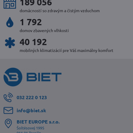
270 291
domácností so zdravým a čistým vzduchom
2 562
domov zbavených vlhkosti
57 462
mobilných klimatizácií pre Váš maximálny komfort
032 222 0 123
info​@biet​.sk
BIET EUROPE s​.r​.o​.
Šoltésovej 1995
911 01 Trenčín