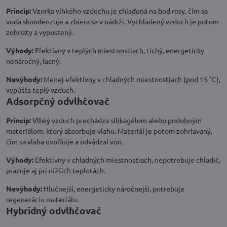
Princíp:
Vzorka vlhkého vzduchu je chlađená na bod rosy, čím sa
voda skondenzuje a zbiera sa v nádrži. Vychladený vzduch je potom
zohriaty a vypustený.
Výhody:
Efektívny v teplých miestnostiach, tichý, energeticky
nenáročný, lacný.
Nevýhody:
Menej efektívny v chladných miestnostiach (pod 15 °C),
vypúšťa teplý vzduch.
Adsorpčný odvlhčovač
Princíp:
Vlhký vzduch prechádza silikagélom alebo podobným
materiálom, ktorý absorbuje vlahu. Materiál je potom zohriavaný,
čím sa vlaha uvoľňuje a odvádzaí von.
Výhody:
Efektívny v chladných miestnostiach, nepotrebuje chladič,
pracuje aj pri nižších teplotách.
Nevýhody:
Hlučnejší, energeticky náročnejší, potrebuje
regeneráciu materiálu.
Hybridný odvlhčovač