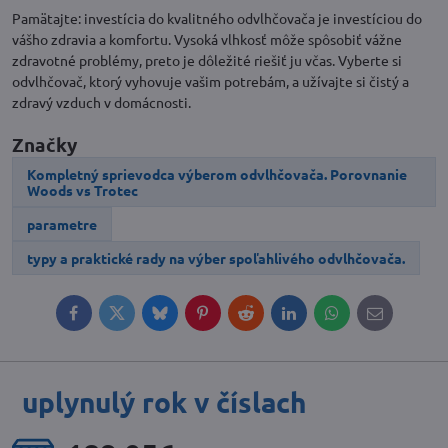
Pamätajte: investícia do kvalitného odvlhčovača je investíciou do
vášho zdravia a komfortu. Vysoká vlhkosť môže spôsobiť vážne
zdravotné problémy, preto je dôležité riešiť ju včas. Vyberte si
odvlhčovač, ktorý vyhovuje vašim potrebám, a užívajte si čistý a
zdravý vzduch v domácnosti.
Značky
Kompletný sprievodca výberom odvlhčovača. Porovnanie
Woods vs Trotec
parametre
typy a praktické rady na výber spoľahlivého odvlhčovača.
Facebook
Twitter
Bluesky
Pinterest
Reddit
LinkedIn
WhatsApp
E-
mail
uplynulý rok v číslach