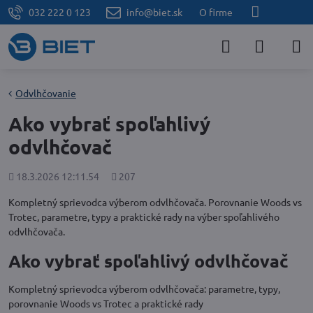
032 222 0 123
info@biet.sk
O firme
Odvlhčovanie
Ako vybrať spoľahlivý
odvlhčovač
Pridané
Počet
18.3.2026 12:11.54
207
zobrazení
Kompletný sprievodca výberom odvlhčovača. Porovnanie Woods vs
Trotec, parametre, typy a praktické rady na výber spoľahlivého
odvlhčovača.
Ako vybrať spoľahlivý odvlhčovač
Kompletný sprievodca výberom odvlhčovača: parametre, typy,
porovnanie Woods vs Trotec a praktické rady