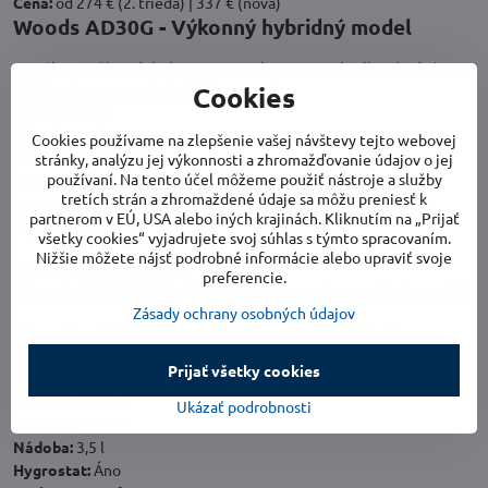
Cena:
od 274 € (2. trieda) | 337 € (nová)
Woods AD30G - Výkonný hybridný model
Najvýkonnejší model s kapacitou 15 litrov za 24 hodín. Vhodný pre
Cookies
väčšie priestory a veľmi vlhké prostredie.
Typ:
Hybridný
Kapacita:
15 l/24h
Cookies používame na zlepšenie vašej návštevy tejto webovej
stránky, analýzu jej výkonnosti a zhromažďovanie údajov o jej
Čistenie:
HEPA filter
používaní. Na tento účel môžeme použiť nástroje a služby
Hlučnosť:
48 dB
tretích strán a zhromaždené údaje sa môžu preniesť k
Spotreba:
620 W
partnerom v EÚ, USA alebo iných krajinách. Kliknutím na „Prijať
Teplota:
5-32 °C
všetky cookies“ vyjadrujete svoj súhlas s týmto spracovaním.
Nižšie môžete nájsť podrobné informácie alebo upraviť svoje
Cena:
od 362 € (2. trieda) | 445 € (nová)
preferencie.
Woods SW22FW - Výkonný kondenzačný model
Zásady ochrany osobných údajov
Výkonný model s kapacitou 13,5 litrov za 24 hodín. Ideálny pre
garáže, pivnice a vlhké priestory.
Prijať všetky cookies
Kapacita:
13,5 l/24h
Hlučnosť:
47 dB
Ukázať podrobnosti
Spotreba:
480 W
Nádoba:
3,5 l
Hygrostat:
Áno