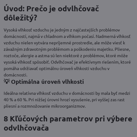
Úvod: Prečo je odvlhčovač
dôležitý?
Vysoká vlhkosť vzduchu je jedným z najčastejších problémov
domácností, najmä v chladnom a vlhkom počasí. Nadmerná vlhkosť
vzduchu nielen vytvára nepríjemné prostredie, ale môže viesť k
závažným zdravotným problémom a poškodeniu majetku. Pliesne,
roztoče, alergie a astma sú len niektoré z problémov, ktoré môže
vysoká vlhkosť spôsobiť. Odvlhčovač je efektívnym riešením, ktoré
pomáha udržiavať optimálnu úroveň vlhkosti vzduchu v
domácnosti.
💡 Optimálna úroveň vlhkosti
Ideálna relatívna vlhkosť vzduchu v domácnosti by mala byť medzi
40 % a 60 %. Pri nižšej úrovni hrozí vysušenie, pri vyššej zas rast
pliesní a rozmnožovanie mikroorganizmov.
8 Kľúčových parametrov pri výbere
odvlhčovača