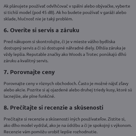
Ak plánujete používať odvlhčovač v spálni alebo obývačke, vyberte
si tichší model (pod 45 dB). Ak ho budete používať v garáži alebo
sklade, hlučnosť nie je taký problém.
6. Overite si servis a záruku
Pred nákupom si skontrolujte, či je v mieste vášho bydliska
dostupný servis a či sú dostupné náhradné diely. Dlhšia záruka je
vždy lepšia. Reputable značky ako Woods a Trotec ponúkajú dlhú
záruku a kvalitný servis.
7. Porovnajte ceny
Porovnajte ceny v rôznych obchodoch. Často je možné nájsť zľavy
alebo akcie. Pozrite si aj ojazdené alebo druhej triedy kusy, ktoré sú
lacnejšie, ale plne funkčné.
8. Prečítajte si recenzie a skúsenosti
Prečítajte si recenzie a skúsenosti iných používateľov. Zistite si,
ako dlho model vydržal, ako je na údržbu a či je spokojný s výkonom.
Recenzie vám pomôžu urobiť lepšie rozhodnutie.