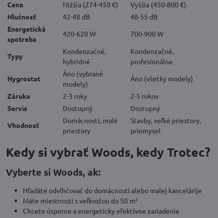
Cena
Nižšia (274-450 €)
Vyššia (450-800 €)
Hlučnosť
42-48 dB
48-55 dB
Energetická
420-620 W
700-900 W
spotreba
Kondenzačné,
Kondenzačné,
Typy
hybridné
profesionálne
Áno (vybrané
Hygrostat
Áno (všetky modely)
modely)
Záruka
2-3 roky
2-5 rokov
Servis
Dostupný
Dostupný
Domácnosti, malé
Stavby, veľké priestory,
Vhodnosť
priestory
priemysel
Kedy si vybrať Woods, kedy Trotec?
Vyberte si Woods, ak:
Hľadáte odvlhčovač do domácnosti alebo malej kancelárije
Máte miestnosti s veľkosťou do 50 m²
Chcete úsporne a energeticky efektívne zariadenie