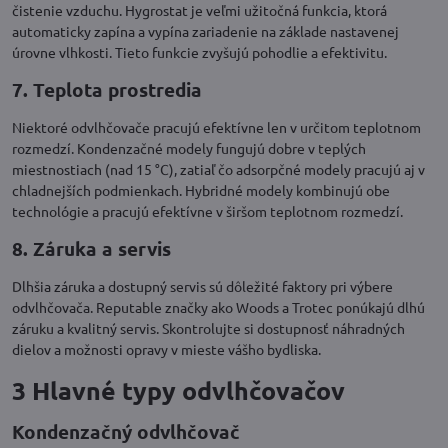
čistenie vzduchu. Hygrostat je veľmi užitočná funkcia, ktorá
automaticky zapína a vypína zariadenie na základe nastavenej
úrovne vlhkosti. Tieto funkcie zvyšujú pohodlie a efektivitu.
7. Teplota prostredia
Niektoré odvlhčovače pracujú efektívne len v určitom teplotnom
rozmedzí. Kondenzačné modely fungujú dobre v teplých
miestnostiach (nad 15 °C), zatiaľ čo adsorpčné modely pracujú aj v
chladnejších podmienkach. Hybridné modely kombinujú obe
technológie a pracujú efektívne v širšom teplotnom rozmedzí.
8. Záruka a servis
Dlhšia záruka a dostupný servis sú dôležité faktory pri výbere
odvlhčovača. Reputable značky ako Woods a Trotec ponúkajú dlhú
záruku a kvalitný servis. Skontrolujte si dostupnosť náhradných
dielov a možnosti opravy v mieste vášho bydliska.
3 Hlavné typy odvlhčovačov
Kondenzačný odvlhčovač