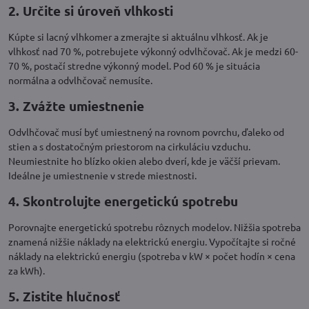
2. Určite si úroveň vlhkosti
Kúpte si lacný vlhkomer a zmerajte si aktuálnu vlhkosť. Ak je
vlhkosť nad 70 %, potrebujete výkonný odvlhčovač. Ak je medzi 60-
70 %, postačí stredne výkonný model. Pod 60 % je situácia
normálna a odvlhčovač nemusíte.
3. Zvážte umiestnenie
Odvlhčovač musí byť umiestnený na rovnom povrchu, ďaleko od
stien a s dostatočným priestorom na cirkuláciu vzduchu.
Neumiestnite ho blízko okien alebo dverí, kde je väčší prievam.
Ideálne je umiestnenie v strede miestnosti.
4. Skontrolujte energetickú spotrebu
Porovnajte energetickú spotrebu rôznych modelov. Nižšia spotreba
znamená nižšie náklady na elektrickú energiu. Vypočítajte si ročné
náklady na elektrickú energiu (spotreba v kW × počet hodín × cena
za kWh).
5. Zistite hlučnosť