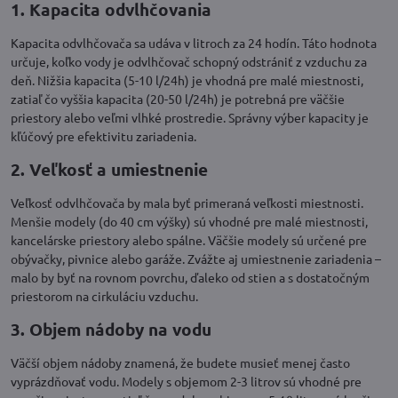
1. Kapacita odvlhčovania
Kapacita odvlhčovača sa udáva v litroch za 24 hodín. Táto hodnota
určuje, koľko vody je odvlhčovač schopný odstrániť z vzduchu za
deň. Nižšia kapacita (5-10 l/24h) je vhodná pre malé miestnosti,
zatiaľ čo vyššia kapacita (20-50 l/24h) je potrebná pre väčšie
priestory alebo veľmi vlhké prostredie. Správny výber kapacity je
kľúčový pre efektivitu zariadenia.
2. Veľkosť a umiestnenie
Veľkosť odvlhčovača by mala byť primeraná veľkosti miestnosti.
Menšie modely (do 40 cm výšky) sú vhodné pre malé miestnosti,
kancelárske priestory alebo spálne. Väčšie modely sú určené pre
obývačky, pivnice alebo garáže. Zvážte aj umiestnenie zariadenia –
malo by byť na rovnom povrchu, ďaleko od stien a s dostatočným
priestorom na cirkuláciu vzduchu.
3. Objem nádoby na vodu
Väčší objem nádoby znamená, že budete musieť menej často
vyprázdňovať vodu. Modely s objemom 2-3 litrov sú vhodné pre