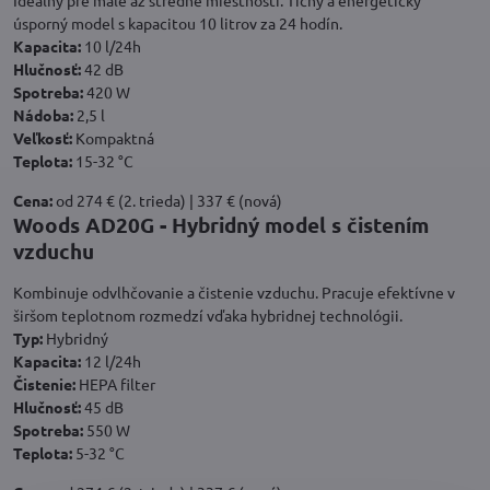
Ideálny pre malé až stredné miestnosti. Tichý a energeticky
úsporný model s kapacitou 10 litrov za 24 hodín.
Kapacita:
10 l/24h
Hlučnosť:
42 dB
Spotreba:
420 W
Nádoba:
2,5 l
Veľkosť:
Kompaktná
Teplota:
15-32 °C
Cena:
od 274 € (2. trieda) | 337 € (nová)
Woods AD20G - Hybridný model s čistením
vzduchu
Kombinuje odvlhčovanie a čistenie vzduchu. Pracuje efektívne v
širšom teplotnom rozmedzí vďaka hybridnej technológii.
Typ:
Hybridný
Kapacita:
12 l/24h
Čistenie:
HEPA filter
Hlučnosť:
45 dB
Spotreba:
550 W
Teplota:
5-32 °C