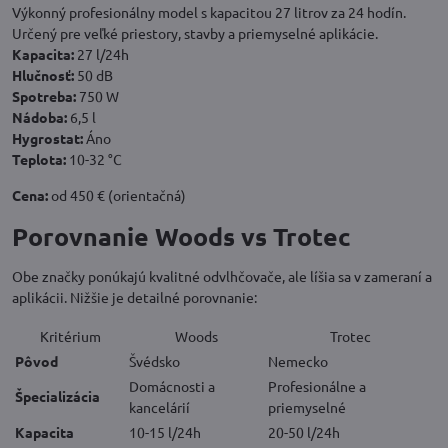
Výkonný profesionálny model s kapacitou 27 litrov za 24 hodín.
Určený pre veľké priestory, stavby a priemyselné aplikácie.
Kapacita:
27 l/24h
Hlučnosť:
50 dB
Spotreba:
750 W
Nádoba:
6,5 l
Hygrostat:
Áno
Teplota:
10-32 °C
Cena:
od 450 € (orientačná)
Porovnanie Woods vs Trotec
Obe značky ponúkajú kvalitné odvlhčovače, ale líšia sa v zameraní a
aplikácii. Nižšie je detailné porovnanie:
Kritérium
Woods
Trotec
Pôvod
Švédsko
Nemecko
Domácnosti a
Profesionálne a
Špecializácia
kancelárií
priemyselné
Kapacita
10-15 l/24h
20-50 l/24h