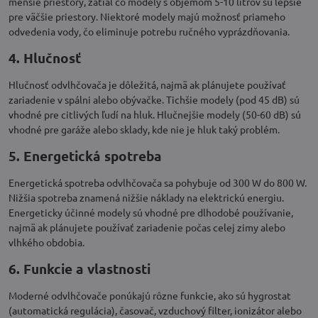
menšie priestory, zatiaľ čo modely s objemom 5-10 litrov sú lepšie
pre väčšie priestory. Niektoré modely majú možnosť priameho
odvedenia vody, čo eliminuje potrebu ručného vyprázdňovania.
4. Hlučnosť
Hlučnosť odvlhčovača je dôležitá, najmä ak plánujete používať
zariadenie v spálni alebo obývačke. Tichšie modely (pod 45 dB) sú
vhodné pre citlivých ľudí na hluk. Hlučnejšie modely (50-60 dB) sú
vhodné pre garáže alebo sklady, kde nie je hluk taký problém.
5. Energetická spotreba
Energetická spotreba odvlhčovača sa pohybuje od 300 W do 800 W.
Nižšia spotreba znamená nižšie náklady na elektrickú energiu.
Energeticky účinné modely sú vhodné pre dlhodobé používanie,
najmä ak plánujete používať zariadenie počas celej zimy alebo
vlhkého obdobia.
6. Funkcie a vlastnosti
Moderné odvlhčovače ponúkajú rôzne funkcie, ako sú hygrostat
(automatická regulácia), časovač, vzduchový filter, ionizátor alebo