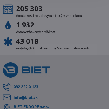
227 458
domácností so zdravým a čistým vzduchom
2 142
domov zbavených vlhkosti
47 100
mobilných klimatizácií pre Váš maximálny komfort
032 222 0 123
info​@biet​.sk
BIET EUROPE s​.r​.o​.