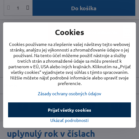
Do košíka
Cookies
Cookies používame na zlepšenie vašej návštevy tejto webovej
stránky, analýzu jej výkonnosti a zhromažďovanie údajov o jej
Doručenia
používaní. Na tento účel môžeme použiť nástroje a služby
tretích strán a zhromaždené údaje sa môžu preniesť k
Skladové číslo:
HDL14918
partnerom v EÚ, USA alebo iných krajinách. Kliknutím na „Prijať
Výrobca:
Home Deluxe
všetky cookies“ vyjadrujete svoj súhlas s týmto spracovaním.
Nižšie môžete nájsť podrobné informácie alebo upraviť svoje
preferencie.
Popis
Zásady ochrany osobných údajov
Facebook
Twitter
Bluesky
Pinterest
Reddit
LinkedIn
WhatsApp
E-
Prijať všetky cookies
mail
Ukázať podrobnosti
uplynulý rok v číslach