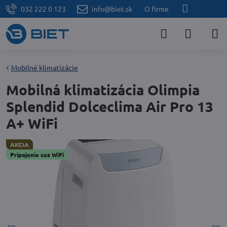
032 222 0 123
info@biet.sk
O firme
Mobilné klimatizácie
Mobilná klimatizácia Olimpia
Splendid Dolceclima Air Pro 13
A+ WiFi
AKCIA
Pripojenie cez WiFi