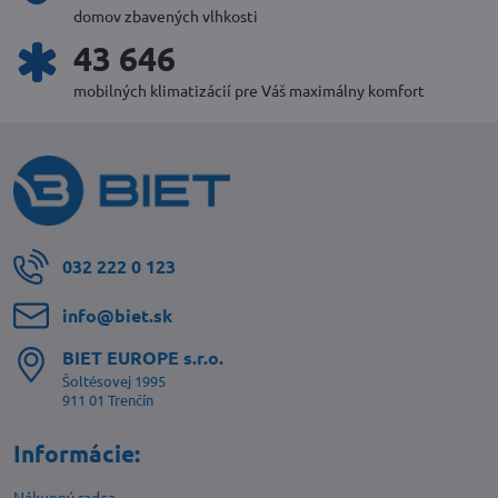
domov zbavených vlhkosti
47 100
mobilných klimatizácií pre Váš maximálny komfort
032 222 0 123
info​@biet​.sk
BIET EUROPE s​.r​.o​.
Šoltésovej 1995
911 01 Trenčín
Informácie:
Nákupný radca