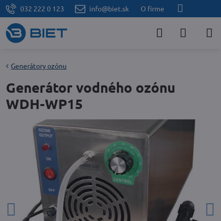
032 222 0 123
info@biet.sk
O firme
Generátory ozónu
Generátor vodného ozónu
WDH-WP15