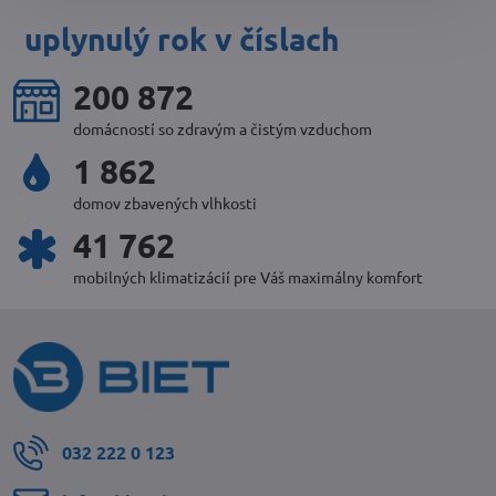
uplynulý rok v číslach
223 027
domácností so zdravým a čistým vzduchom
2 086
domov zbavených vlhkosti
46 786
mobilných klimatizácií pre Váš maximálny komfort
032 222 0 123