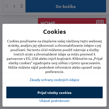
Do košíka
Cookies
Doručenia
Cookies používame na zlepšenie vašej návštevy tejto webovej
stránky, analýzu jej výkonnosti a zhromažďovanie údajov o jej
Skladové číslo:
WDH-WP15
používaní. Na tento účel môžeme použiť nástroje a služby
Výrobca:
WDH
tretích strán a zhromaždené údaje sa môžu preniesť k
partnerom v EÚ, USA alebo iných krajinách. Kliknutím na „Prijať
všetky cookies“ vyjadrujete svoj súhlas s týmto spracovaním.
Popis
Nižšie môžete nájsť podrobné informácie alebo upraviť svoje
preferencie.
Informácie o výrobcovi
Zásady ochrany osobných údajov
Prijať všetky cookies
Facebook
Twitter
Bluesky
Pinterest
Reddit
LinkedIn
WhatsApp
E-
Ukázať podrobnosti
mail