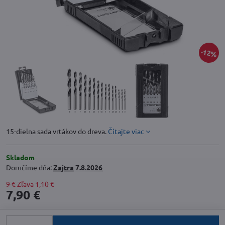
12%
15-dielna sada vrtákov do dreva.
Čítajte viac
Skladom
Doručíme dňa:
Zajtra
7.8.2026
9 €
Zľava
1,10 €
7,90 €