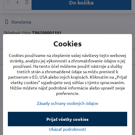
Do košíka
Doručenia
Skladové číslo:
TR6200001101
Výrobca:
TROTEC
Cookies
Cookies používame na zlepšenie vašej návštevy tejto webovej
Popis
stránky, analýzu jej výkonnosti a zhromažďovanie údajov o jej
používaní. Na tento účel môžeme použiť nástroje a služby
tretích strán a zhromaždené údaje sa môžu preniesť k
partnerom v EÚ, USA alebo iných krajinách. Kliknutím na „Prijať
Facebook
Twitter
Bluesky
Pinterest
Reddit
LinkedIn
WhatsApp
E-
mail
všetky cookies“ vyjadrujete svoj súhlas s týmto spracovaním.
Nižšie môžete nájsť podrobné informácie alebo upraviť svoje
Súvisiace produkty
preferencie.
Zásady ochrany osobných údajov
Príklepová vŕtačka TROTEC PHDS 10-230V
Vypredané
Prijať všetky cookies
69 €
Zobraziť
Ukázať podrobnosti