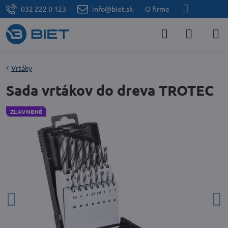
032 222 0 123
info@biet.sk
O firme
Vrtáky
Sada vrtákov do dreva TROTEC
ZĽAVNENÉ