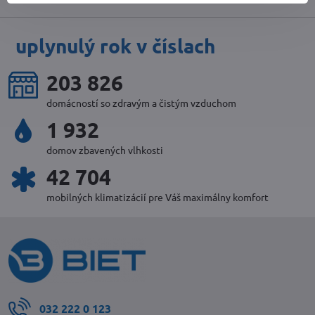
uplynulý rok v číslach
221 550
domácností so zdravým a čistým vzduchom
2 100
domov zbavených vlhkosti
46 158
mobilných klimatizácií pre Váš maximálny komfort
032 222 0 123