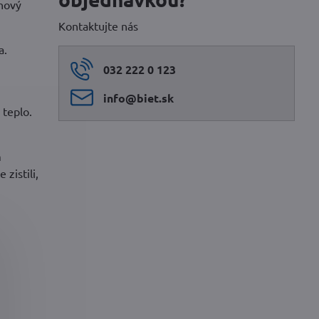
chový
Kontaktujte nás
a.
032 222 0 123
info​@biet​.sk
 teplo.
m
zistili,