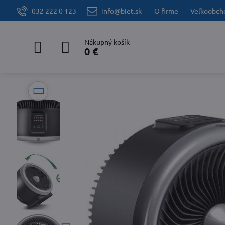
032 222 0 123
info@biet.sk
O firme
Veľkoobch
Nákupný košík
0 €