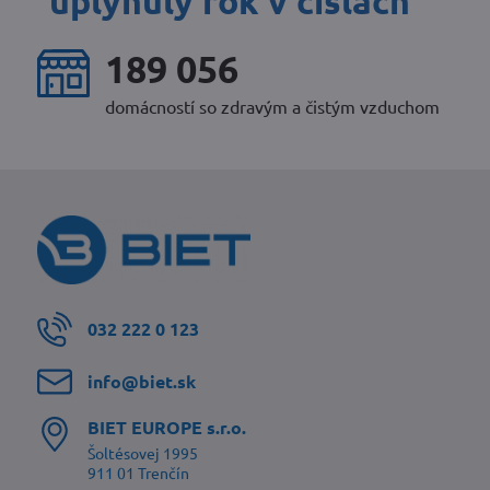
uplynulý rok v číslach
246 659
domácností so zdravým a čistým vzduchom
032 222 0 123
info​@biet​.sk
BIET EUROPE s​.r​.o​.
Šoltésovej 1995
911 01 Trenčín