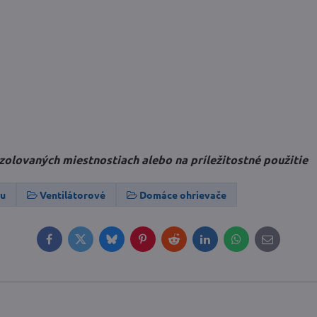
izolovaných miestnostiach alebo na príležitostné použitie
hu
Ventilátorové
Domáce ohrievače
Facebook
Twitter
Bluesky
Pinterest
Reddit
LinkedIn
WhatsApp
E-
mail