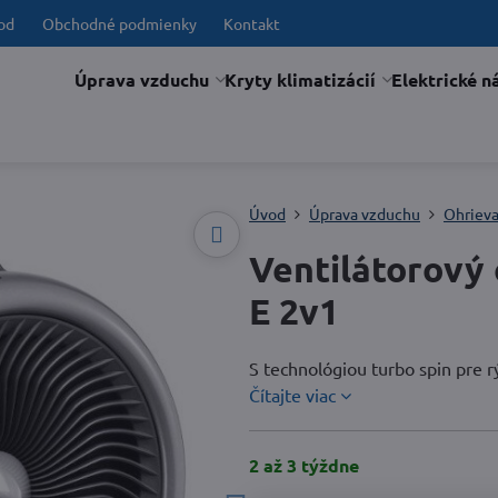
od
Obchodné podmienky
Kontakt
Úprava vzduchu
Kryty klimatizácií
Elektrické n
Úvod
Úprava vzduchu
Ohriev
Ventilátorový
E 2v1
S technológiou turbo spin pre rý
Čítajte viac
2 až 3 týždne