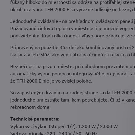
fúkaný hlboko do miestnosti sa odráža na protiľahlej stene
okruh uzatvára. TFH 2000 E sa výrazne odlišuje od bežný
Jednoduché ovládanie - na prehľadnom ovládacom paneli j
Požadovanú cieľovú teplotu v miestnosti je možné vopred 
podsvietením. Kontrolka činnosti vľavo hore označuje, že za
Pripravený na použitie 365 dní ako kombinovaný prístroj 2
Na jar a v lete slúži ako ventilátor na účinnú cirkuláciu a 
Bezpečnosť na prvom mieste: pri náhodnom prevrátení oh
automaticky vypne pomocou integrovaného prepínača. Takto 
že TFH 2000 E nie je vo zvislej polohe.
So zapusteným držaním na zadnej strane sa dá TFH 2000 E
jednoducho umiestnite tam, kam potrebujete. Či už v kancel
rekreačnom dome.
Technické parametre:
Vykurovací výkon (Stupeň 1/2): 1.200 W / 2.000 W
Sieťová prípojka: 220 - 240 V / 50 - 60 Hz