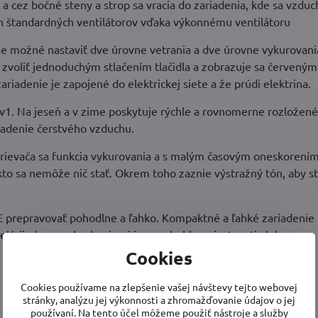
 a cez bočné steny a strop sa vracia do zariadenia, kde sa vzdu
ch štandardných ventilátorov vďaka výkonnému ventilátoru
e možné nastaviť dve úrovne vetrania a dve úrovne vykurovani
zvoliť jednoduchým stlačením tlačidla a zobrazuje sa červeným
riadenie je zapojené do elektrickej siete a že prúdi elektrina.
v1. Na jeseň a v zime poskytuje rýchle a rovnomerne rozložené
chladenie čerstvého vzduchu.
rievača sa funkcia vykurovania a s malým časovým oneskorení
sa nemôže nič stať. Okrem toho zaznie výstražný tón, aby ste 
 prepravovať pohodlne a ľahko. Kompaktné a ľahké zariadenie
árii, doma, v kuchyni, pri joge, v hobby miestnosti alebo v
Cookies
Cookies používame na zlepšenie vašej návštevy tejto webovej
stránky, analýzu jej výkonnosti a zhromažďovanie údajov o jej
používaní. Na tento účel môžeme použiť nástroje a služby