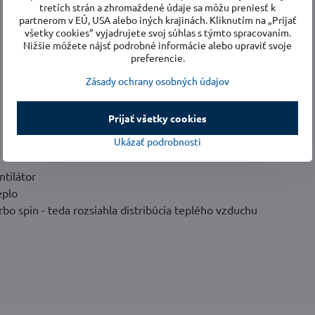
tretích strán a zhromaždené údaje sa môžu preniesť k
partnerom v EÚ, USA alebo iných krajinách. Kliknutím na „Prijať
všetky cookies“ vyjadrujete svoj súhlas s týmto spracovaním.
Nižšie môžete nájsť podrobné informácie alebo upraviť svoje
preferencie.
Zásady ochrany osobných údajov
Prijať všetky cookies
Ukázať podrobnosti
ntilátor
eplo
bo spin - teda rozsiahla distribúcia teplého vzduchu