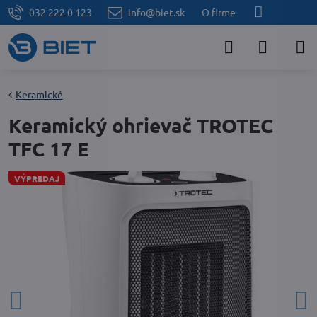
032 222 0 123
info@biet.sk
O firme
Keramické
Keramický ohrievač TROTEC
TFC 17 E
VÝPREDAJ