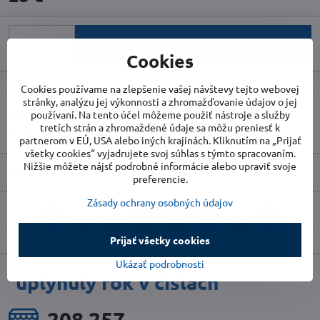
Do košíka
Cookies
Cookies používame na zlepšenie vašej návštevy tejto webovej
Doručenia
stránky, analýzu jej výkonnosti a zhromažďovanie údajov o jej
používaní. Na tento účel môžeme použiť nástroje a služby
Skladové číslo:
TR1410000659
tretích strán a zhromaždené údaje sa môžu preniesť k
Výrobca:
TROTEC
partnerom v EÚ, USA alebo iných krajinách. Kliknutím na „Prijať
všetky cookies“ vyjadrujete svoj súhlas s týmto spracovaním.
Nižšie môžete nájsť podrobné informácie alebo upraviť svoje
Popis
preferencie.
Zásady ochrany osobných údajov
Facebook
Twitter
Bluesky
Pinterest
Reddit
LinkedIn
WhatsApp
E-
mail
Prijať všetky cookies
Ukázať podrobnosti
uplynulý rok v číslach
227 458