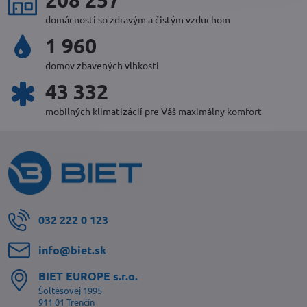
domácností so zdravým a čistým vzduchom
2 128
domov zbavených vlhkosti
47 100
mobilných klimatizácií pre Váš maximálny komfort
032 222 0 123
info​@biet​.sk
BIET EUROPE s​.r​.o​.
Šoltésovej 1995
911 01 Trenčín