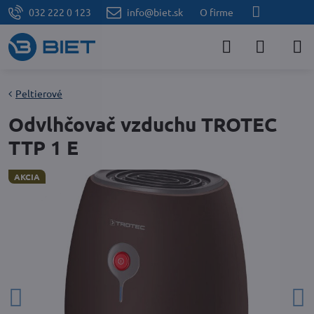
032 222 0 123
info@biet.sk
O firme
Peltierové
Odvlhčovač vzduchu TROTEC
TTP 1 E
AKCIA