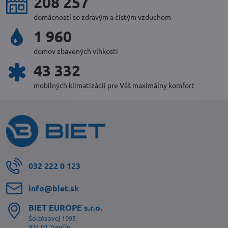
225 981
domácností so zdravým a čistým vzduchom
2 128
domov zbavených vlhkosti
47 100
mobilných klimatizácií pre Váš maximálny komfort
032 222 0 123
info​@biet​.sk
BIET EUROPE s​.r​.o​.
Šoltésovej 1995
911 01 Trenčín