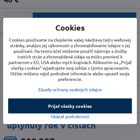
Do košíka
Cookies
Cookies používame na zlepšenie vašej návštevy tejto webovej
Doručenia
stránky, analýzu jej výkonnosti a zhromažďovanie údajov o jej
používaní. Na tento účel môžeme použiť nástroje a služby
Skladové číslo:
TR1105000001
tretích strán a zhromaždené údaje sa môžu preniesť k
Výrobca:
TROTEC
partnerom v EÚ, USA alebo iných krajinách. Kliknutím na „Prijať
všetky cookies“ vyjadrujete svoj súhlas s týmto spracovaním.
Nižšie môžete nájsť podrobné informácie alebo upraviť svoje
Popis
preferencie.
Zásady ochrany osobných údajov
Facebook
Twitter
Bluesky
Pinterest
Reddit
LinkedIn
WhatsApp
E-
mail
Prijať všetky cookies
Ukázať podrobnosti
uplynulý rok v číslach