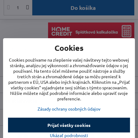
Do košíka
Cookies
Doručenia
Cookies používame na zlepšenie vašej návštevy tejto webovej
Skladové číslo:
MDK21
stránky, analýzu jej výkonnosti a zhromažďovanie údajov o jej
Výrobca:
Woods
používaní. Na tento účel môžeme použiť nástroje a služby
tretích strán a zhromaždené údaje sa môžu preniesť k
partnerom v EÚ, USA alebo iných krajinách. Kliknutím na „Prijať
Popis
všetky cookies“ vyjadrujete svoj súhlas s týmto spracovaním.
Nižšie môžete nájsť podrobné informácie alebo upraviť svoje
preferencie.
Na stiahnutie
Zásady ochrany osobných údajov
Informácie o výrobcovi
Prijať všetky cookies
Ukázať podrobnosti