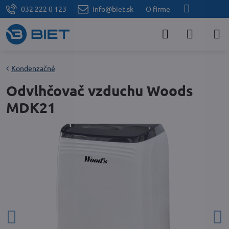
032 222 0 123
info@biet.sk
O firme
Kondenzačné
Odvlhčovač vzduchu Woods
MDK21