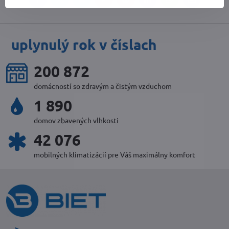
Facebook
Twitter
Bluesky
Pinterest
Reddit
LinkedIn
WhatsApp
E-
mail
uplynulý rok v číslach
220 073
domácností so zdravým a čistým vzduchom
2 058
domov zbavených vlhkosti
45 844
mobilných klimatizácií pre Váš maximálny komfort