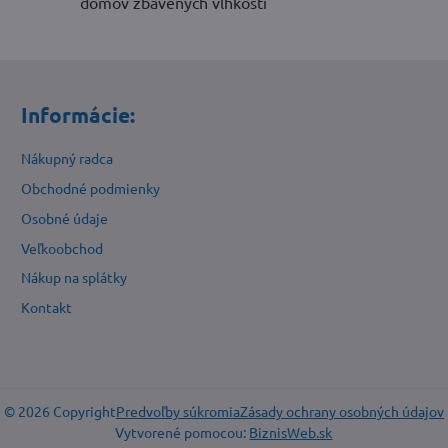
domov zbavených vlhkosti
Informácie:
Nákupný radca
Obchodné podmienky
Osobné údaje
Veľkoobchod
Nákup na splátky
Kontakt
©
2026
Copyright
Predvoľby súkromia
Zásady ochrany osobných údajov
Vytvorené pomocou:
BiznisWeb.sk