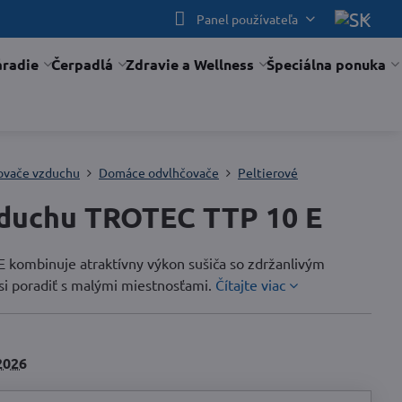
Panel používateľa
áradie
Čerpadlá
Zdravie a Wellness
Špeciálna ponuka
ovače vzduchu
Domáce odvlhčovače
Peltierové
duchu TROTEC TTP 10 E
 kombinuje atraktívny výkon sušiča so zdržanlivým
si poradiť s malými miestnosťami.
Čítajte viac
2026