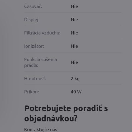
Časovač:
Nie
Displej:
Nie
Filtrácia vzduchu:
Nie
Ionizátor:
Nie
Funkcia sušenia
Nie
prádla:
Hmotnosť:
2 kg
Príkon:
40 W
Potrebujete poradiť s
objednávkou?
Kontaktujte nás