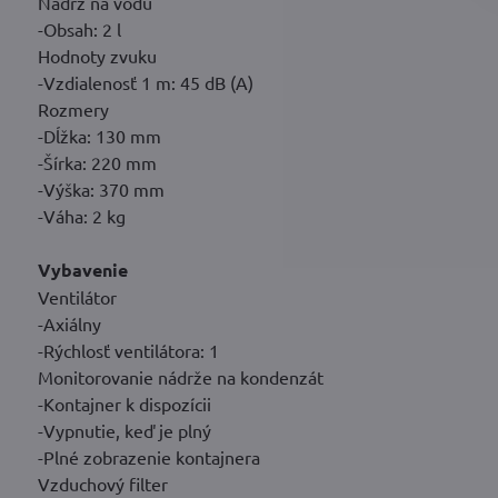
Nádrž na vodu
-Obsah: 2 l
Hodnoty zvuku
-Vzdialenosť 1 m: 45 dB (A)
Rozmery
-Dĺžka: 130 mm
-Šírka: 220 mm
-Výška: 370 mm
-Váha: 2 kg
Vybavenie
Ventilátor
-Axiálny
-Rýchlosť ventilátora: 1
Monitorovanie nádrže na kondenzát
-Kontajner k dispozícii
-Vypnutie, keď je plný
-Plné zobrazenie kontajnera
Vzduchový filter