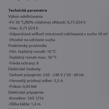
Technické parametre
Výkon odvlhčovania
-Pri 30 °C/80% relatívnej vlhkosti: 0,75 l/24 h
-Max.: 0,75 l/24 h
-Odporúčaná veľkosť miestnosti udržiavaná v suchu 10 m² 
-Vhodné na udržanie sucha
Podmienky prostredia
-Min. teplotný rozsah: 10 °C
-Teplotný rozsah max.: 50 °C
-Trieda ochrany: II
Elektrické hodnoty
-Sieťové pripojenie: 220 - 240 V / 50 - 60 Hz
-Menovitý prúdový odber: 2,5 A
-Príkon: 0,04 kW
Elektrické pripojenie
-Konektor: SVE 7/16
-Dĺžka kábla: 1,4 m