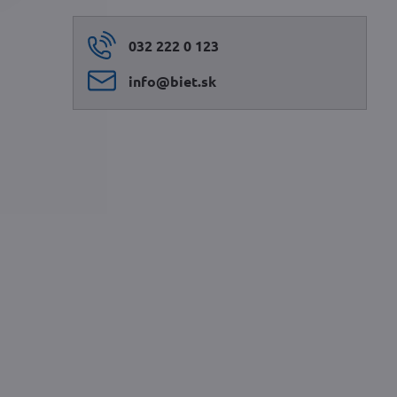
032 222 0 123
info​@biet​.sk