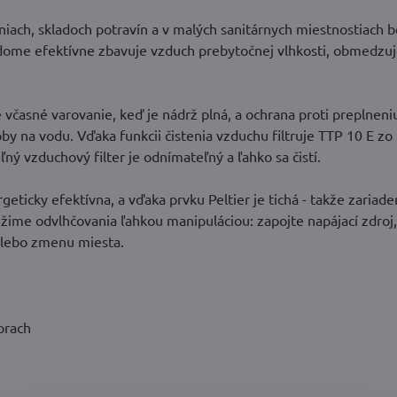
iach, skladoch potravín a v malých sanitárnych miestnostiach 
 v dome efektívne zbavuje vzduch prebytočnej vlhkosti, obmedzu
včasné varovanie, keď je nádrž plná, a ochrana proti preplneni
y na vodu. Vďaka funkcii čistenia vzduchu filtruje TTP 10 E zo
ný vzduchový filter je odnímateľný a ľahko sa čistí.
eticky efektívna, a vďaka prvku Peltier je tichá - takže zariade
ežime odvlhčovania ľahkou manipuláciou: zapojte napájací zdroj,
 alebo zmenu miesta.
 prach