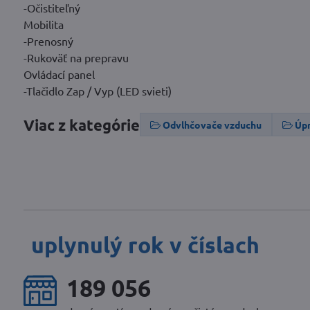
-Očistiteľný
Mobilita
-Prenosný
-Rukoväť na prepravu
Ovládací panel
-Tlačidlo Zap / Vyp (LED svieti)
Viac z kategórie
Odvlhčovače vzduchu
Úp
uplynulý rok v číslach
251 090