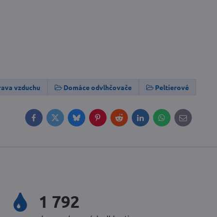
rava vzduchu
Domáce odvlhčovače
Peltierové
Facebook
Twitter
Bluesky
Pinterest
Reddit
LinkedIn
WhatsApp
E-
mail
2 380