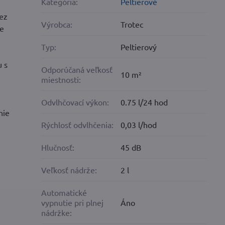
Kategória:
Peltierové
bez
Výrobca:
Trotec
je
Typ:
Peltierový
u s
Odporúčaná veľkosť
10 m²
miestnosti:
Odvlhčovací výkon:
0.75 l/24 hod
nie
Rýchlosť odvlhčenia:
0,03 l/hod
Hlučnosť:
45 dB
Veľkosť nádrže:
2 l
Automatické
vypnutie pri plnej
Áno
nádržke: