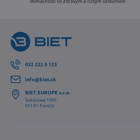
domácností so zdravým a čistým vzduchom
032 222 0 123
info​@biet​.sk
BIET EUROPE s​.r​.o​.
Šoltésovej 1995
911 01 Trenčín