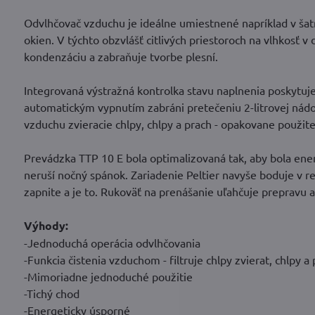
Odvlhčovač vzduchu je ideálne umiestnené napríklad v šatn
okien. V týchto obzvlášť citlivých priestoroch na vlhkosť
kondenzáciu a zabraňuje tvorbe plesní.
Integrovaná výstražná kontrolka stavu naplnenia poskytuje 
automatickým vypnutím zabráni pretečeniu 2-litrovej nádob
vzduchu zvieracie chlpy, chlpy a prach - opakovane použiteľ
Prevádzka TTP 10 E bola optimalizovaná tak, aby bola energ
neruší nočný spánok. Zariadenie Peltier navyše boduje v r
zapnite a je to. Rukoväť na prenášanie uľahčuje prepravu
Výhody:
-Jednoduchá operácia odvlhčovania
-Funkcia čistenia vzduchom - filtruje chlpy zvierat, chlpy a
-Mimoriadne jednoduché použitie
-Tichý chod
-Energeticky úsporné