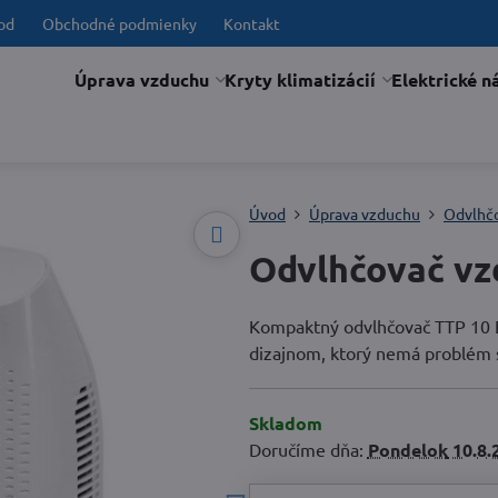
od
Obchodné podmienky
Kontakt
Úprava vzduchu
Kryty klimatizácií
Elektrické n
Úvod
Úprava vzduchu
Odvlhč
Odvlhčovač vz
Kompaktný odvlhčovač TTP 10 E
dizajnom, ktorý nemá problém 
Skladom
Doručíme dňa:
Pondelok
10.8.