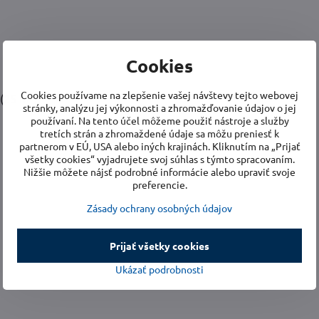
Cookies
Cookies používame na zlepšenie vašej návštevy tejto webovej
(25 m³)
stránky, analýzu jej výkonnosti a zhromažďovanie údajov o jej
používaní. Na tento účel môžeme použiť nástroje a služby
tretích strán a zhromaždené údaje sa môžu preniesť k
partnerom v EÚ, USA alebo iných krajinách. Kliknutím na „Prijať
všetky cookies“ vyjadrujete svoj súhlas s týmto spracovaním.
Nižšie môžete nájsť podrobné informácie alebo upraviť svoje
preferencie.
Zásady ochrany osobných údajov
Prijať všetky cookies
Ukázať podrobnosti