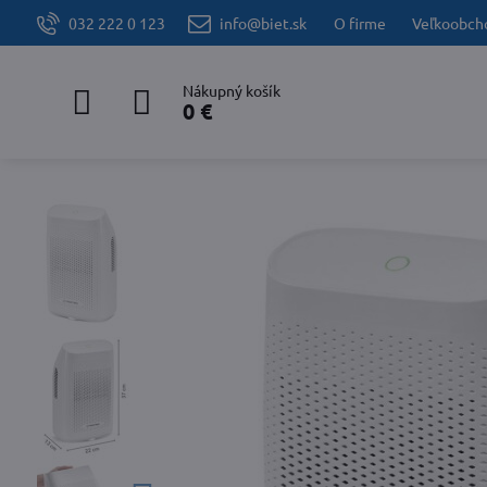
032 222 0 123
info@biet.sk
O firme
Veľkoobch
Nákupný košík
0 €