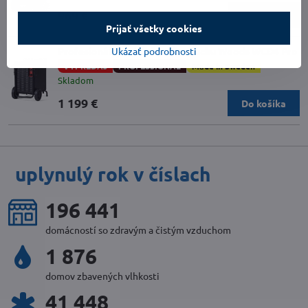
969 €
Do košíka
Prijať všetky cookies
Profesionálny odvlhčovač vzduchu Woods WCD4 Pro
Ukázať podrobnosti
VÝPREDAJ
PROFESSIONAL
Made in Sweden
Skladom
1 199 €
Do košíka
uplynulý rok v číslach
217 119
domácností so zdravým a čistým vzduchom
2 072
domov zbavených vlhkosti
46 158