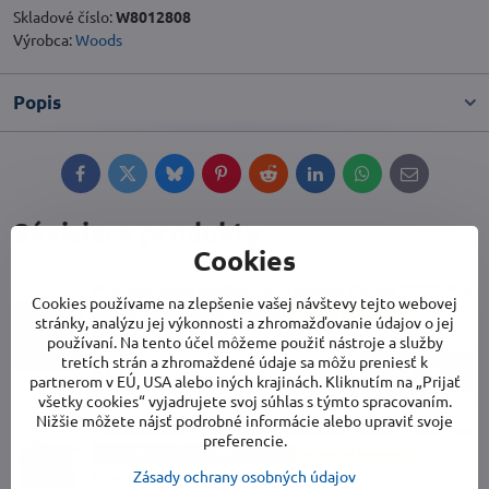
Skladové číslo:
W8012808
Výrobca:
Woods
Popis
Facebook
Twitter
Bluesky
Pinterest
Reddit
LinkedIn
WhatsApp
E-
mail
Súvisiace produkty
Cookies
Profesionálny odvlhčovač vzduchu Woods WCD2 Pro
Cookies používame na zlepšenie vašej návštevy tejto webovej
VÝPREDAJ
PROFESSIONAL
Made in Sweden
stránky, analýzu jej výkonnosti a zhromažďovanie údajov o jej
Skladom
používaní. Na tento účel môžeme použiť nástroje a služby
tretích strán a zhromaždené údaje sa môžu preniesť k
879 €
Do košíka
partnerom v EÚ, USA alebo iných krajinách. Kliknutím na „Prijať
všetky cookies“ vyjadrujete svoj súhlas s týmto spracovaním.
Nižšie môžete nájsť podrobné informácie alebo upraviť svoje
Profesionálny odvlhčovač vzduchu Woods WCD3 Pro
preferencie.
VÝPREDAJ
PROFESSIONAL
Made in Sweden
Zásady ochrany osobných údajov
Skladom