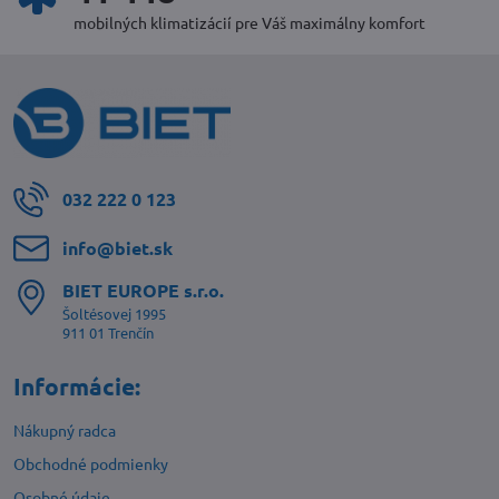
mobilných klimatizácií pre Váš maximálny komfort
032 222 0 123
info​@biet​.sk
BIET EUROPE s​.r​.o​.
Šoltésovej 1995
911 01 Trenčín
Informácie:
Nákupný radca
Obchodné podmienky
Osobné údaje