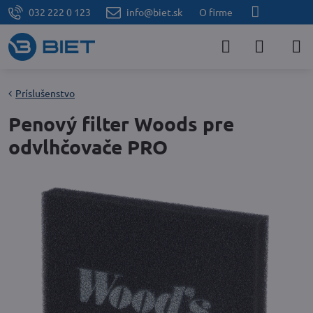
032 222 0 123
info@biet.sk
O firme
Príslušenstvo
Penový filter Woods pre
odvlhčovače PRO