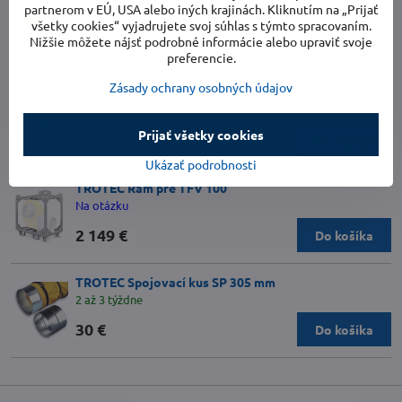
partnerom v EÚ, USA alebo iných krajinách. Kliknutím na „Prijať
Na otázku
všetky cookies“ vyjadrujete svoj súhlas s týmto spracovaním.
Nižšie môžete nájsť podrobné informácie alebo upraviť svoje
61,50 €
Do košíka
preferencie.
Zásady ochrany osobných údajov
TROTEC Univerzálny upínací pás pre sériu SP
2 až 3 týždne
Prijať všetky cookies
9 €
Do košíka
Ukázať podrobnosti
TROTEC Rám pre TFV 100
Na otázku
2 149 €
Do košíka
TROTEC Spojovací kus SP 305 mm
2 až 3 týždne
30 €
Do košíka