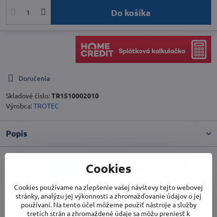
Do košíka
Doručenia
Skladové číslo:
TR1510002010
Výrobca:
TROTEC
Popis
Cookies
Facebook
Twitter
Bluesky
Pinterest
Reddit
LinkedIn
WhatsApp
E-
mail
Cookies používame na zlepšenie vašej návštevy tejto webovej
Súvisiace produkty
stránky, analýzu jej výkonnosti a zhromažďovanie údajov o jej
používaní. Na tento účel môžeme použiť nástroje a služby
tretích strán a zhromaždené údaje sa môžu preniesť k
Hadica SP-T 305 mm, 7,6 m