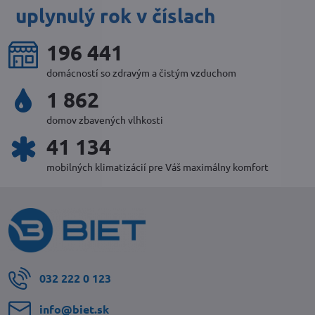
uplynulý rok v číslach
218 596
domácností so zdravým a čistým vzduchom
2 072
domov zbavených vlhkosti
45 844
mobilných klimatizácií pre Váš maximálny komfort
032 222 0 123
info​@biet​.sk