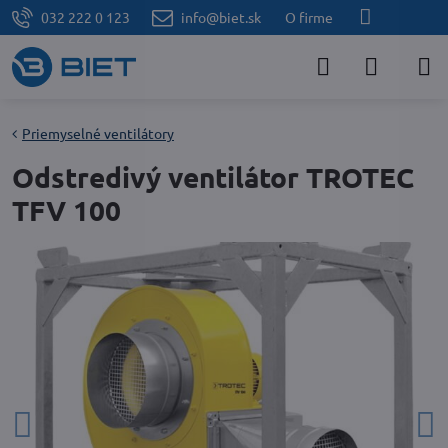
032 222 0 123
info@biet.sk
O firme
Priemyselné ventilátory
Odstredivý ventilátor TROTEC
TFV 100