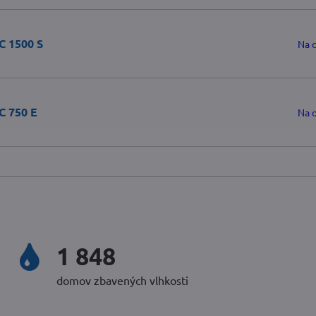
C 1500 S
Na 
C 750 E
Na 
2 352
domov zbavených vlhkosti