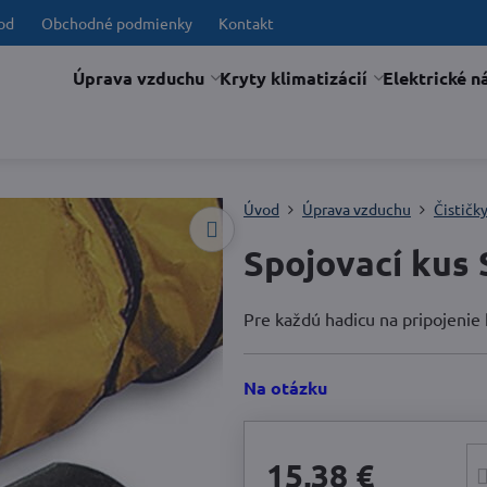
od
Obchodné podmienky
Kontakt
Úprava vzduchu
Kryty klimatizácií
Elektrické n
Úvod
Úprava vzduchu
Čističk
Spojovací kus
Pre každú hadicu na pripojenie 
Na otázku
15,38 €