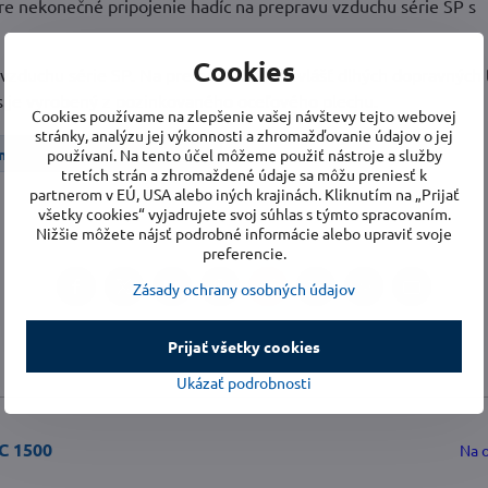
 nekonečné pripojenie hadíc na prepravu vzduchu série SP s
Cookies
zduchu série SP. Na premostenie obzvlášť dlhých dopravných 
s je vyrobený z pozinkovaného oceľového plechu.
Cookies používame na zlepšenie vašej návštevy tejto webovej
stránky, analýzu jej výkonnosti a zhromažďovanie údajov o jej
enstvo
Úprava vzduchu
používaní. Na tento účel môžeme použiť nástroje a služby
tretích strán a zhromaždené údaje sa môžu preniesť k
partnerom v EÚ, USA alebo iných krajinách. Kliknutím na „Prijať
všetky cookies“ vyjadrujete svoj súhlas s týmto spracovaním.
Nižšie môžete nájsť podrobné informácie alebo upraviť svoje
preferencie.
Zásady ochrany osobných údajov
Facebook
Twitter
Bluesky
Pinterest
Reddit
LinkedIn
WhatsApp
E-
mail
Prijať všetky cookies
Ukázať podrobnosti
C 1500
Na 