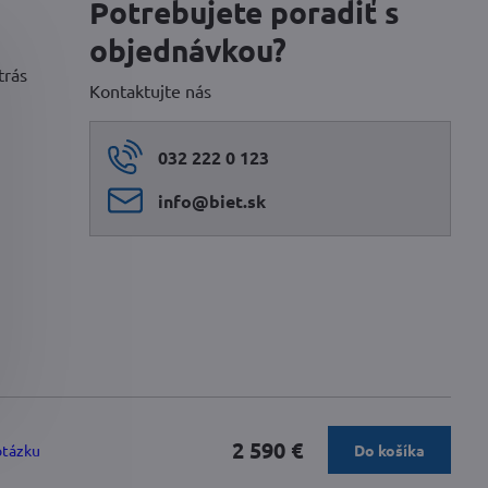
Potrebujete poradiť s
objednávkou?
trás
Kontaktujte nás
032 222 0 123
info​@biet​.sk
2 590 €
otázku
Do košíka