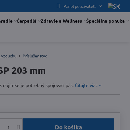
Panel používateľa
áradie
Čerpadlá
Zdravie a Wellness
Špeciálna ponuka
y vzduchu
Príslušenstvo
 SP 203 mm
k objímke je potrebný spojovací pás.
Čítajte viac
Do košíka