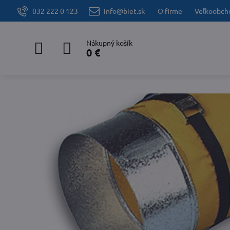
032 222 0 123
info@biet.sk
O firme
Veľkoobch
Nákupný košík
0 €