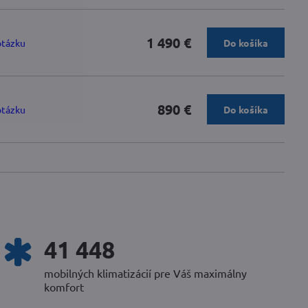
1 490 €
otázku
Do košíka
890 €
otázku
Do košíka
52 752
mobilných klimatizácií pre Váš maximálny
komfort