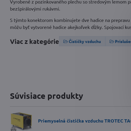
Vyrobené z pozinkovaného plechu so stredovým lemom pre
bezšpirálovými rukávmi.
S týmto konektorom kombinujete dve hadice na prepravu v
môžu byť vytvorené hadice akejkoľvek dĺžky. Spojovací ku
Viac z kategórie
Čističky vzduchu
Prísluš
Súvisiace produkty
Priemyselná čistička vzduchu TROTEC TA