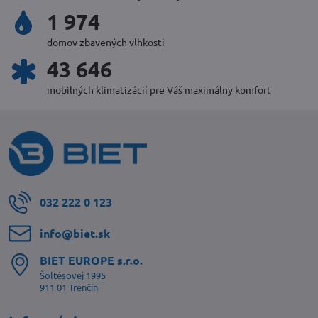
2 128
domov zbavených vlhkosti
47 100
mobilných klimatizácií pre Váš maximálny komfort
032 222 0 123
info​@biet​.sk
BIET EUROPE s​.r​.o​.
Šoltésovej 1995
911 01 Trenčín