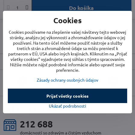
Do košíka
Cookies
Doručenia
Cookies používame na zlepšenie vašej návštevy tejto webovej
stránky, analýzu jej výkonnosti a zhromažďovanie údajov o jej
Skladové číslo:
TR4455000110
používaní. Na tento účel môžeme použiť nástroje a služby
Výrobca:
TROTEC
tretích strán a zhromaždené údaje sa môžu preniesť k
partnerom v EÚ, USA alebo iných krajinách. Kliknutím na „Prijať
všetky cookies“ vyjadrujete svoj súhlas s týmto spracovaním.
Popis
Nižšie môžete nájsť podrobné informácie alebo upraviť svoje
preferencie.
Zásady ochrany osobných údajov
Facebook
Twitter
Bluesky
Pinterest
Reddit
LinkedIn
WhatsApp
E-
mail
Prijať všetky cookies
uplynulý rok v číslach
Ukázať podrobnosti
230 412
domácností so zdravým a čistým vzduchom