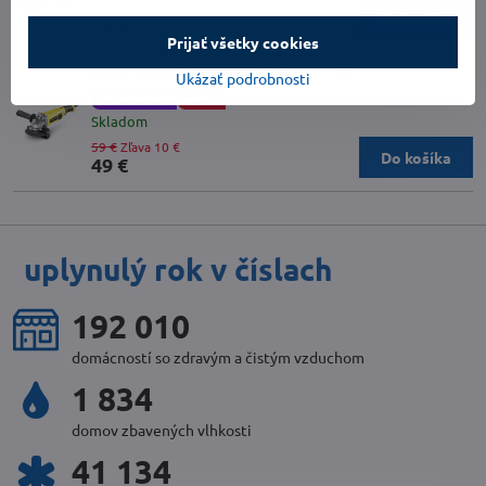
49 €
Do košíka
Prijať všetky cookies
Uhlová brúska TROTEC PAGS 11-125
Ukázať podrobnosti
ZĽAVNENÉ
-16%
Skladom
59 €
Zľava 10 €
Do košíka
49 €
uplynulý rok v číslach
220 073
domácností so zdravým a čistým vzduchom
2 100
domov zbavených vlhkosti
47 100