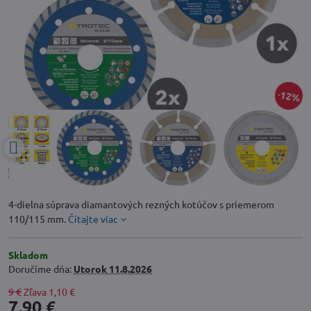
12%
4-dielna súprava diamantových rezných kotúčov s priemerom
110/115 mm.
Čítajte viac
Skladom
Doručíme dňa:
Utorok
11.8.2026
9 €
Zľava
1,10 €
7,90 €