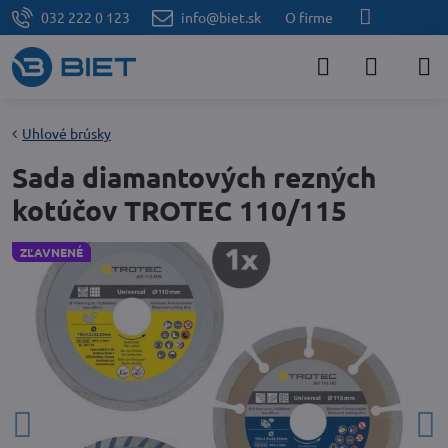
032 222 0 123
info@biet.sk
O firme
Uhlové brúsky
Sada diamantových rezných
kotúčov TROTEC 110/115
ZĽAVNENÉ