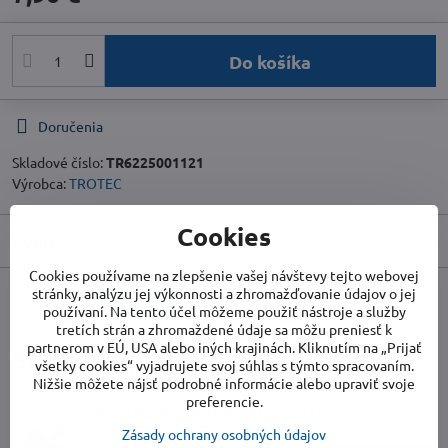
Do košíka
Doručenia
Skladové číslo:
TR6225001121
Výrobca:
TROTEC
Cookies
Popis
Cookies používame na zlepšenie vašej návštevy tejto webovej
stránky, analýzu jej výkonnosti a zhromažďovanie údajov o jej
používaní. Na tento účel môžeme použiť nástroje a služby
Facebook
Twitter
Bluesky
Pinterest
Reddit
LinkedIn
WhatsApp
E-
mail
tretích strán a zhromaždené údaje sa môžu preniesť k
partnerom v EÚ, USA alebo iných krajinách. Kliknutím na „Prijať
Súvisiace produkty
všetky cookies“ vyjadrujete svoj súhlas s týmto spracovaním.
Nižšie môžete nájsť podrobné informácie alebo upraviť svoje
preferencie.
Uhlová brúska TROTEC PAGS 10-115
2 až 3 týždne
Zásady ochrany osobných údajov