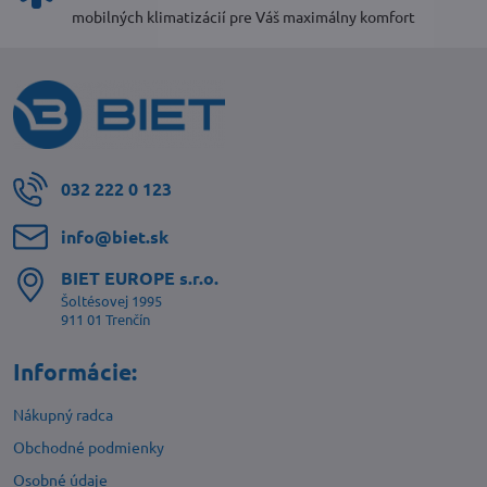
mobilných klimatizácií pre Váš maximálny komfort
032 222 0 123
info​@biet​.sk
BIET EUROPE s​.r​.o​.
Šoltésovej 1995
911 01 Trenčín
Informácie:
Nákupný radca
Obchodné podmienky
Osobné údaje