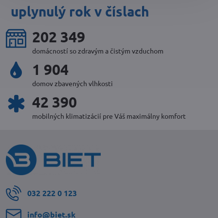
uplynulý rok v číslach
220 073
domácností so zdravým a čistým vzduchom
2 072
domov zbavených vlhkosti
46 158
mobilných klimatizácií pre Váš maximálny komfort
032 222 0 123
info​@biet​.sk