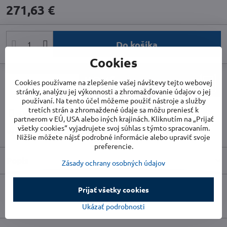
271,63 €
Do košíka
Cookies
Cookies používame na zlepšenie vašej návštevy tejto webovej
stránky, analýzu jej výkonnosti a zhromažďovanie údajov o jej
používaní. Na tento účel môžeme použiť nástroje a služby
tretích strán a zhromaždené údaje sa môžu preniesť k
Doručenia
partnerom v EÚ, USA alebo iných krajinách. Kliknutím na „Prijať
všetky cookies“ vyjadrujete svoj súhlas s týmto spracovaním.
Výrobca:
TROTEC
Nižšie môžete nájsť podrobné informácie alebo upraviť svoje
preferencie.
Popis
Zásady ochrany osobných údajov
Prijať všetky cookies
Facebook
Twitter
Bluesky
Pinterest
Reddit
LinkedIn
WhatsApp
E-
mail
Ukázať podrobnosti