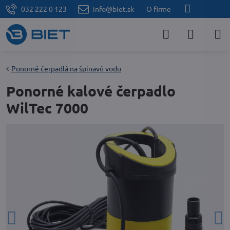
032 222 0 123
info@biet.sk
O firme
Ponorné čerpadlá na špinavú vodu
Ponorné kalové čerpadlo
WilTec 7000