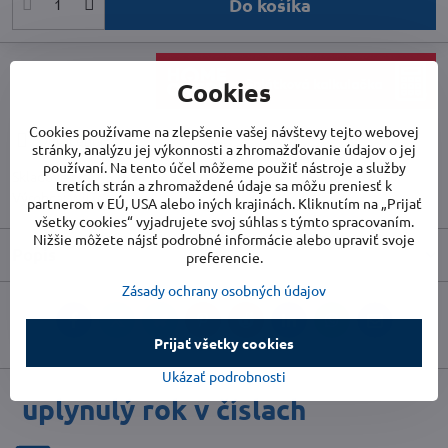
Do košíka
Cookies
Cookies používame na zlepšenie vašej návštevy tejto webovej
Doručenia
stránky, analýzu jej výkonnosti a zhromažďovanie údajov o jej
používaní. Na tento účel môžeme použiť nástroje a služby
Skladové číslo:
51531
tretích strán a zhromaždené údaje sa môžu preniesť k
Výrobca:
WilTec
partnerom v EÚ, USA alebo iných krajinách. Kliknutím na „Prijať
všetky cookies“ vyjadrujete svoj súhlas s týmto spracovaním.
Nižšie môžete nájsť podrobné informácie alebo upraviť svoje
Popis
preferencie.
Zásady ochrany osobných údajov
Facebook
Twitter
Bluesky
Pinterest
Reddit
LinkedIn
WhatsApp
E-
mail
Prijať všetky cookies
Ukázať podrobnosti
uplynulý rok v číslach