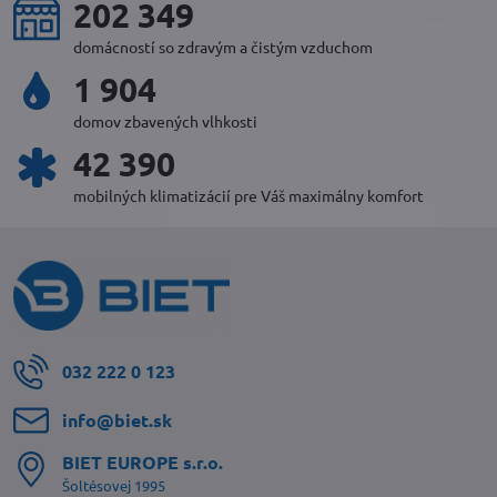
223 027
domácností so zdravým a čistým vzduchom
2 086
domov zbavených vlhkosti
46 472
mobilných klimatizácií pre Váš maximálny komfort
032 222 0 123
info​@biet​.sk
BIET EUROPE s​.r​.o​.
Šoltésovej 1995