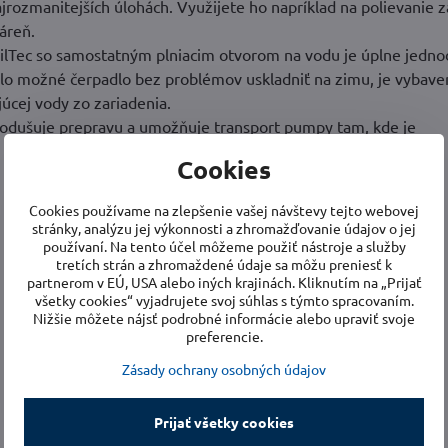
jrozmanitejších úlohách. Využijete ho napríklad na polievanie z
áreň.
ilTec so samostatným plniacim otvorom na vodu je úplne jedno
lo možné čerpadlo bez problémov uskladniť na zimu, je vybave
úcej vody zo zariadenia.
nodušuje prepravu a umožňuje transport pumpy tam, kde je
Cookies
Cookies používame na zlepšenie vašej návštevy tejto webovej
stránky, analýzu jej výkonnosti a zhromažďovanie údajov o jej
používaní. Na tento účel môžeme použiť nástroje a služby
tretích strán a zhromaždené údaje sa môžu preniesť k
partnerom v EÚ, USA alebo iných krajinách. Kliknutím na „Prijať
všetky cookies“ vyjadrujete svoj súhlas s týmto spracovaním.
Nižšie môžete nájsť podrobné informácie alebo upraviť svoje
preferencie.
Zásady ochrany osobných údajov
Prijať všetky cookies