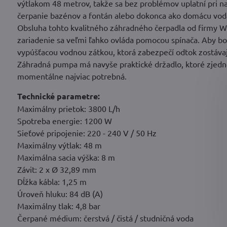
výtlakom 48 metrov, takže sa bez problémov uplatní pri na
čerpanie bazénov a fontán alebo dokonca ako domácu vod
Obsluha tohto kvalitného záhradného čerpadla od firmy W
zariadenie sa veľmi ľahko ovláda pomocou spínača. Aby bo
vypúšťacou vodnou zátkou, ktorá zabezpečí odtok zostávaj
Záhradná pumpa má navyše praktické držadlo, ktoré zjed
momentálne najviac potrebná.
Technické parametre:
Maximálny prietok: 3800 L/h
Spotreba energie: 1200 W
Sieťové pripojenie: 220 - 240 V / 50 Hz
Maximálny výtlak: 48 m
Maximálna sacia výška: 8 m
Závit: 2 x Ø 32,89 mm
Dĺžka kábla: 1,25 m
Úroveň hluku: 84 dB (A)
Maximálny tlak: 4,8 bar
Čerpané médium: čerstvá / čistá / studničná voda