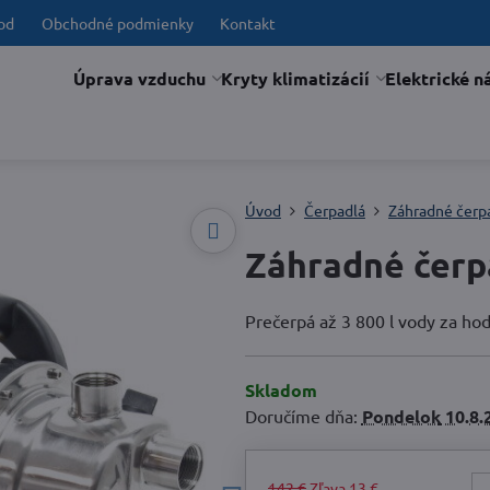
od
Obchodné podmienky
Kontakt
Úprava vzduchu
Kryty klimatizácií
Elektrické n
Úvod
Čerpadlá
Záhradné čerp
Záhradné čerp
Prečerpá až 3 800 l vody za ho
Skladom
Doručíme dňa:
Pondelok
10.8.
142 €
Zľava
13 €