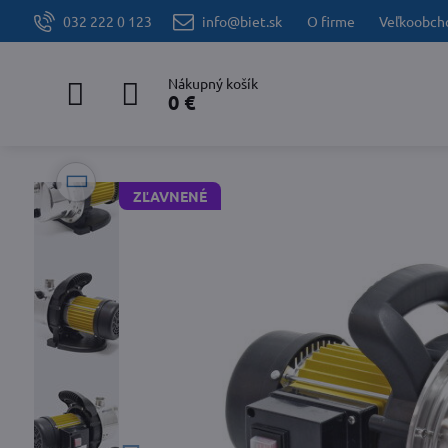
032 222 0 123
info@biet.sk
O firme
Veľkoobch
Nákupný košík
0 €
ZĽAVNENÉ