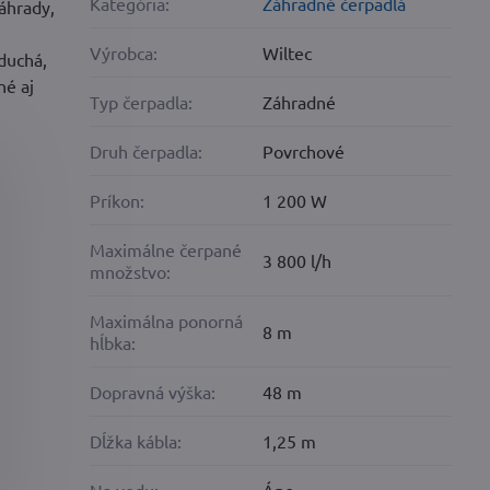
Kategória:
Záhradné čerpadlá
áhrady,
Výrobca:
Wiltec
duchá,
né aj
Typ čerpadla:
Záhradné
Druh čerpadla:
Povrchové
Príkon:
1 200 W
Maximálne čerpané
3 800 l/h
množstvo:
Maximálna ponorná
8 m
hĺbka:
Dopravná výška:
48 m
Dĺžka kábla:
1,25 m