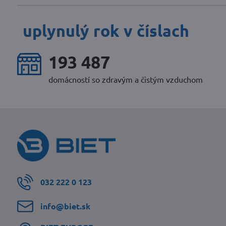
uplynulý rok v číslach
243 705
domácností so zdravým a čistým vzduchom
032 222 0 123
info​@biet​.sk