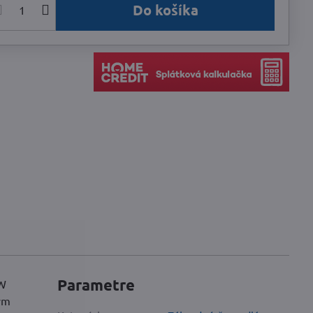
Do košíka
Parametre
 W
ym