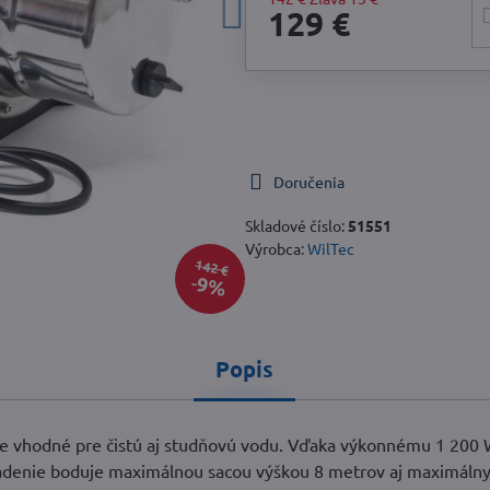
129 €
Doručenia
Skladové číslo:
51551
Výrobca:
WilTec
142 €
9%
Popis
je vhodné pre čistú aj studňovú vodu. Vďaka výkonnému 1 200
riadenie boduje maximálnou sacou výškou 8 metrov aj maximáln