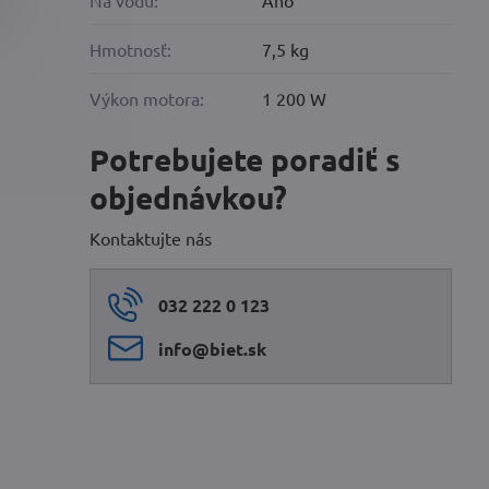
Na vodu:
Áno
Hmotnosť:
7,5 kg
Výkon motora:
1 200 W
Potrebujete poradiť s
objednávkou?
Kontaktujte nás
032 222 0 123
info​@biet​.sk