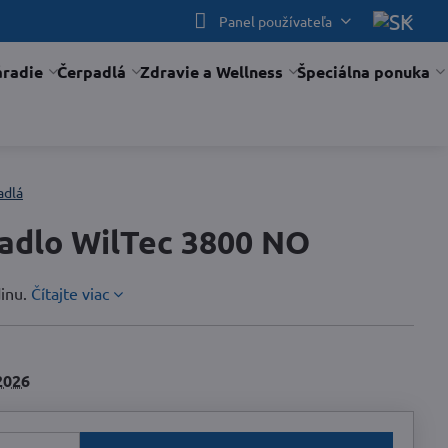
Panel používateľa
áradie
Čerpadlá
Zdravie a Wellness
Špeciálna ponuka
adlá
adlo WilTec 3800 NO
dinu.
Čítajte viac
2026