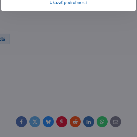
Ukázať podrobnosti
dlá
Facebook
Twitter
Bluesky
Pinterest
Reddit
LinkedIn
WhatsApp
E-
mail