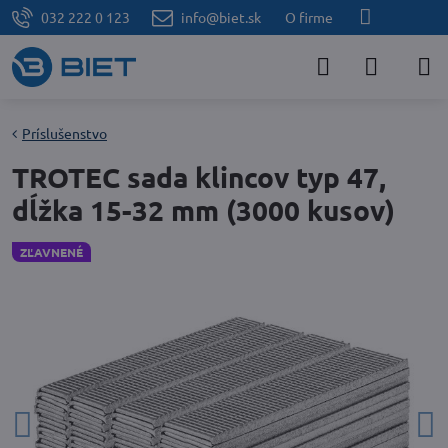
032 222 0 123
info@biet.sk
O firme
Príslušenstvo
TROTEC sada klincov typ 47,
dĺžka 15-32 mm (3000 kusov)
ZĽAVNENÉ