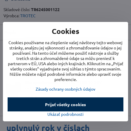
Skladové číslo:
TR6245001122
Výrobca:
TROTEC
Cookies
Popis
Cookies používame na zlepšenie vašej návštevy tejto webovej
stránky, analýzu jej výkonnosti a zhromažďovanie údajov o jej
používaní. Na tento účel môžeme použiť nástroje a služby
Facebook
Twitter
Bluesky
Pinterest
Reddit
LinkedIn
WhatsApp
E-
mail
tretích strán a zhromaždené údaje sa môžu preniesť k
partnerom v EÚ, USA alebo iných krajinách. Kliknutím na „Prijať
Súvisiace produkty
všetky cookies“ vyjadrujete svoj súhlas s týmto spracovaním.
Nižšie môžete nájsť podrobné informácie alebo upraviť svoje
preferencie.
Aku sponkovačka TROTEC PTNS 10-20V
2 až 3 týždne
Zásady ochrany osobných údajov
109 €
Do košíka
Prijať všetky cookies
Ukázať podrobnosti
uplynulý rok v číslach