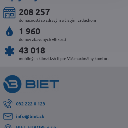
225 981
domácností so zdravým a čistým vzduchom
2 128
domov zbavených vlhkosti
46 786
mobilných klimatizácií pre Váš maximálny komfort
032 222 0 123
info​@biet​.sk
BIET EUROPE s​.r​.o​.