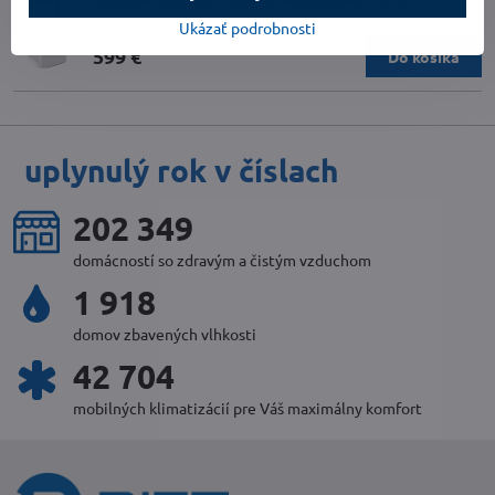
2 až 3 týždne
Ukázať podrobnosti
599 €
Do košíka
uplynulý rok v číslach
221 550
domácností so zdravým a čistým vzduchom
2 100
domov zbavených vlhkosti
46 786
mobilných klimatizácií pre Váš maximálny komfort