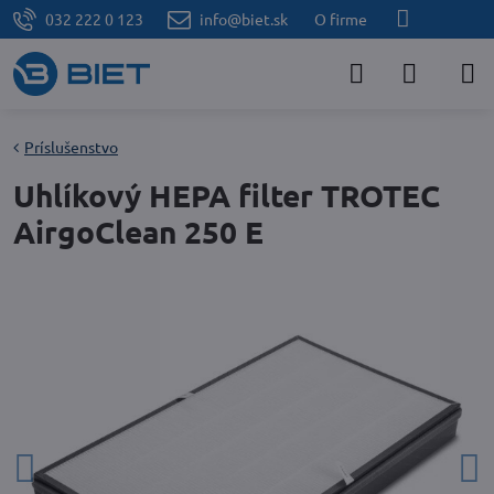
032 222 0 123
info@biet.sk
O firme
Príslušenstvo
Uhlíkový HEPA filter TROTEC
AirgoClean 250 E