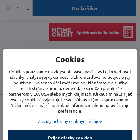
Do košíka
Doručenia
Cookies
Skladové číslo:
TR7160000539
Výrobca:
TROTEC
Cookies používame na zlepšenie vašej návštevy tejto webovej
stránky, analýzu jej výkonnosti a zhromažďovanie údajov o jej
používaní. Na tento účel môžeme použiť nástroje a služby
Popis
tretích strán a zhromaždené údaje sa môžu preniesť k
partnerom v EÚ, USA alebo iných krajinách. Kliknutím na „Prijať
všetky cookies“ vyjadrujete svoj súhlas s týmto spracovaním.
Nižšie môžete nájsť podrobné informácie alebo upraviť svoje
Facebook
Twitter
Bluesky
Pinterest
Reddit
LinkedIn
WhatsApp
E-
preferencie.
mail
Zásady ochrany osobných údajov
Súvisiace produkty
Prijať všetky cookies
Čistička vzduchu TROTEC AirgoClean 250 E