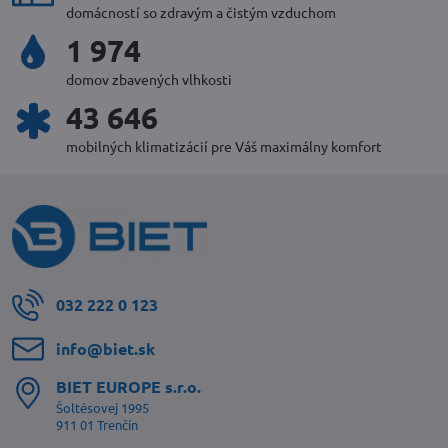
domácností so zdravým a čistým vzduchom
2 170
domov zbavených vlhkosti
48 042
mobilných klimatizácií pre Váš maximálny komfort
032 222 0 123
info​@biet​.sk
BIET EUROPE s​.r​.o​.
Šoltésovej 1995
911 01 Trenčín