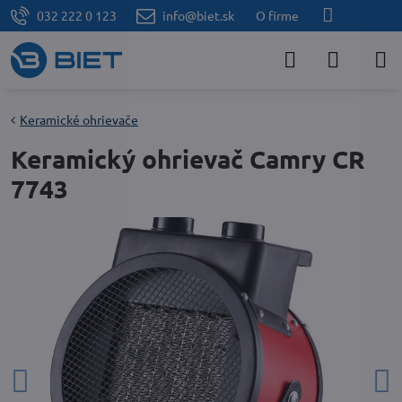
032 222 0 123
info@biet.sk
O firme
Keramické ohrievače
Keramický ohrievač Camry CR
7743