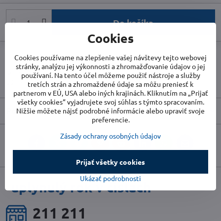
Do košíka
Cookies
Doručenia
Cookies používame na zlepšenie vašej návštevy tejto webovej
stránky, analýzu jej výkonnosti a zhromažďovanie údajov o jej
Skladové číslo:
CR7743
používaní. Na tento účel môžeme použiť nástroje a služby
Výrobca:
Camry
tretích strán a zhromaždené údaje sa môžu preniesť k
partnerom v EÚ, USA alebo iných krajinách. Kliknutím na „Prijať
všetky cookies“ vyjadrujete svoj súhlas s týmto spracovaním.
Popis
Nižšie môžete nájsť podrobné informácie alebo upraviť svoje
preferencie.
Zásady ochrany osobných údajov
Facebook
Twitter
Bluesky
Pinterest
Reddit
LinkedIn
WhatsApp
E-
mail
Prijať všetky cookies
Ukázať podrobnosti
uplynulý rok v číslach
231 889