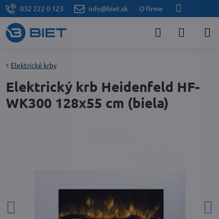
032 222 0 123
info@biet.sk
O firme
Elektrické krby
Elektrický krb Heidenfeld HF-
WK300 128x55 cm (biela)