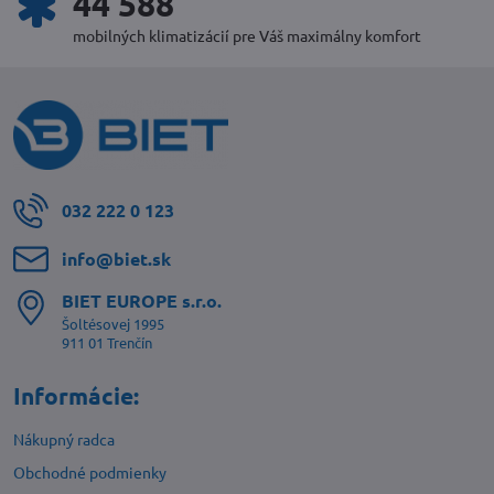
48 356
mobilných klimatizácií pre Váš maximálny komfort
032 222 0 123
info​@biet​.sk
BIET EUROPE s​.r​.o​.
Šoltésovej 1995
911 01 Trenčín
Informácie:
Nákupný radca
Obchodné podmienky