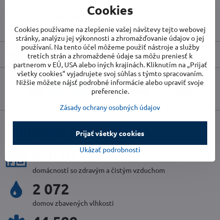
Cookies
Skladové číslo:
MW-PR0030354-02
Výrobca:
Heidenfeld
Cookies používame na zlepšenie vašej návštevy tejto webovej
stránky, analýzu jej výkonnosti a zhromažďovanie údajov o jej
používaní. Na tento účel môžeme použiť nástroje a služby
Popis
tretích strán a zhromaždené údaje sa môžu preniesť k
partnerom v EÚ, USA alebo iných krajinách. Kliknutím na „Prijať
všetky cookies“ vyjadrujete svoj súhlas s týmto spracovaním.
Nižšie môžete nájsť podrobné informácie alebo upraviť svoje
Facebook
Twitter
Bluesky
Pinterest
Reddit
LinkedIn
WhatsApp
E-
preferencie.
mail
Zásady ochrany osobných údajov
uplynulý rok v číslach
Prijať všetky cookies
Ukázať podrobnosti
237 797
domácností so zdravým a čistým vzduchom
2 240
domov zbavených vlhkosti