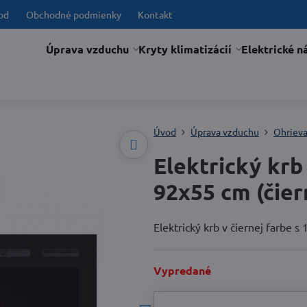
od
Obchodné podmienky
Kontakt
Úprava vzduchu
Kryty klimatizácií
Elektrické n
Úvod
Úprava vzduchu
Ohriev
Elektrický kr
92x55 cm (čier
Elektrický krb v čiernej farbe
Vypredané