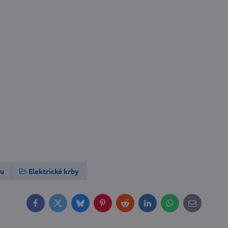
hu
Elektrické krby
Facebook
Twitter
Bluesky
Pinterest
Reddit
LinkedIn
WhatsApp
E-
mail