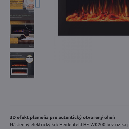
3D efekt plameňa pre autentický otvorený oheň
Nástenný elektrický krb Heidenfeld HF-WK200 bez rizika p