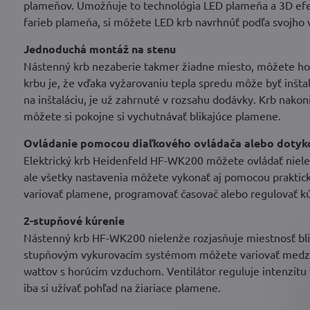
plameňov. Umožňuje to technológia LED plameňa a 3D efekt
farieb plameňa, si môžete LED krb navrhnúť podľa svojho 
Jednoduchá montáž na stenu
Nástenný krb nezaberie takmer žiadne miesto, môžete ho 
krbu je, že vďaka vyžarovaniu tepla spredu môže byť inštal
na inštaláciu, je už zahrnuté v rozsahu dodávky. Krb nako
môžete si pokojne si vychutnávať blikajúce plamene.
Ovládanie pomocou diaľkového ovládača alebo dotyk
Elektrický krb Heidenfeld HF-WK200 môžete ovládať nie
ale všetky nastavenia môžete vykonať aj pomocou prakti
variovať plamene, programovať časovač alebo regulovať kú
2-stupňové kúrenie
Nástenný krb HF-WK200 nielenže rozjasňuje miestnosť bli
stupňovým vykurovacím systémom môžete variovať medz
wattov s horúcim vzduchom. Ventilátor reguluje intenzitu
iba si užívať pohľad na žiariace plamene.