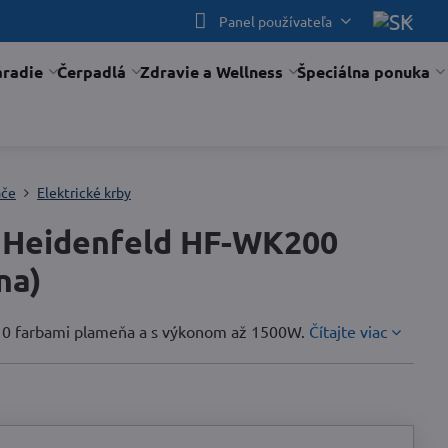
Panel používateľa
áradie
Čerpadlá
Zdravie a Wellness
Špeciálna ponuka
ače
Elektrické krby
b Heidenfeld HF-WK200
na)
 s 10 farbami plameňa a s výkonom až 1500W.
Čítajte viac