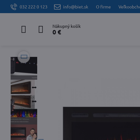
032 222 0 123
info@biet.sk
O firme
Veľkoobch
Nákupný košík
0 €