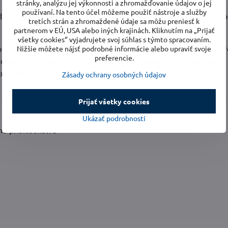
stránky, analýzu jej výkonnosti a zhromažďovanie údajov o jej
používaní. Na tento účel môžeme použiť nástroje a služby
bu v rozmedzí 0,5 až 7,5 hodiny. Potom sa krb automaticky vyp
tretích strán a zhromaždené údaje sa môžu preniesť k
partnerom v EÚ, USA alebo iných krajinách. Kliknutím na „Prijať
všetky cookies“ vyjadrujete svoj súhlas s týmto spracovaním.
sť elektrického krbu. Zabudovaná ochrana proti prehriatiu a tv
Nižšie môžete nájsť podrobné informácie alebo upraviť svoje
preferencie.
teplo. Certifikáty TÜV a GS potvrdzujú testovanú bezpečnosť
čnú záruku.
Zásady ochrany osobných údajov
Prijať všetky cookies
Ukázať podrobnosti
ho príslušenstva