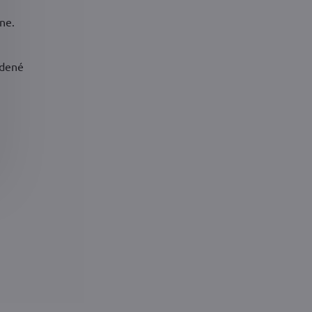
ne.
rdené