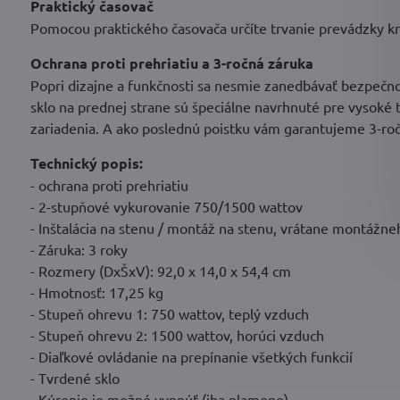
Praktický časovač
Pomocou praktického časovača určíte trvanie prevádzky kr
Ochrana proti prehriatiu a 3-ročná záruka
Popri dizajne a funkčnosti sa nesmie zanedbávať bezpečno
sklo na prednej strane sú špeciálne navrhnuté pre vysoké 
zariadenia. A ako poslednú poistku vám garantujeme 3-ro
Technický popis:
- ochrana proti prehriatiu
- 2-stupňové vykurovanie 750/1500 wattov
- Inštalácia na stenu / montáž na stenu, vrátane montážne
- Záruka: 3 roky
- Rozmery (DxŠxV): 92,0 x 14,0 x 54,4 cm
- Hmotnosť: 17,25 kg
- Stupeň ohrevu 1: 750 wattov, teplý vzduch
- Stupeň ohrevu 2: 1500 wattov, horúci vzduch
- Diaľkové ovládanie na prepínanie všetkých funkcií
- Tvrdené sklo
- Kúrenie je možné vypnúť (iba plamene)