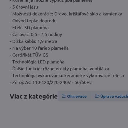
- 5 úrovní jasu
- Možnosti dekorácie: Drevo, krištáľové sklo a kamienky
- Odvod tepla: dopredu
- Efekt 3D plameňa
- Časovač: 0,5 - 7,5 hodiny
- Dĺžka kábla: 1,9 metra
- Na výber 10 farieb plameňa
- Certifikát TÜV GS
- Technológia LED plameňa
- Ďalšie funkcie: rôzne efekty plameňa, ventilátor
- Technológia vykurovania: keramické vykurovacie teleso
- Zdroj: AC 110-120/220-240V - 50/60Hz
Viac z kategórie
Ohrievače
Úprava vzduc