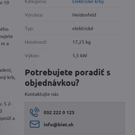
Kategória:
Elektrické krby
bo 10
Výrobca:
Heidenfeld
Typ:
elektrické
kého
ebujete
Hmotnosť:
17,25 kg
 m a
Výkon:
1,5 kW
adení,
Potrebujete poradiť s
ný krb,
objednávkou?
Kontaktujte nás
. S 2-
0
032 222 0 123
ypnúť a
info​@biet​.sk