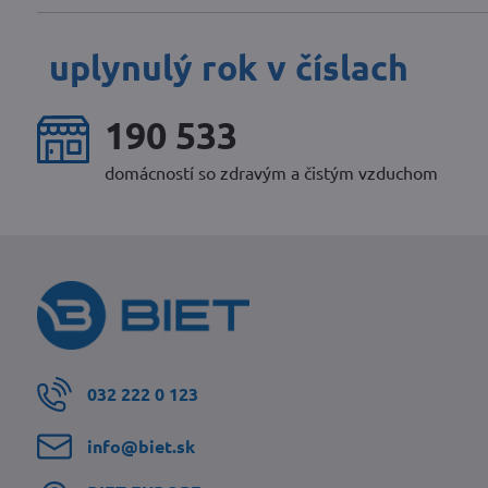
uplynulý rok v číslach
245 182
domácností so zdravým a čistým vzduchom
032 222 0 123
info​@biet​.sk