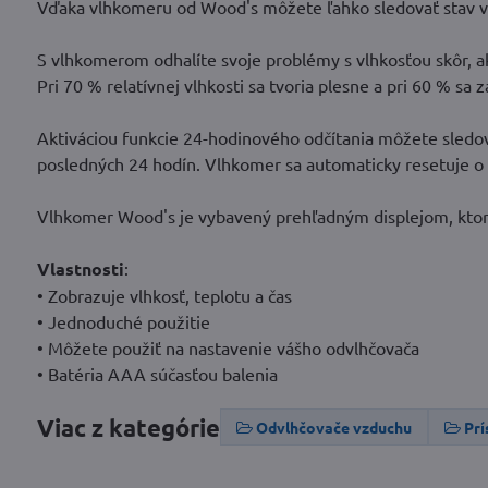
Vďaka vlhkomeru od Wood's môžete ľahko sledovať stav vlh
S vlhkomerom odhalíte svoje problémy s vlhkosťou skôr, a
Pri 70 % relatívnej vlhkosti sa tvoria plesne a pri 60 % sa z
Aktiváciou funkcie 24-hodinového odčítania môžete sledova
posledných 24 hodín. Vlhkomer sa automaticky resetuje o 
Vlhkomer Wood's je vybavený prehľadným displejom, ktorý
Vlastnosti
:
• Zobrazuje vlhkosť, teplotu a čas
• Jednoduché použitie
• Môžete použiť na nastavenie vášho odvlhčovača
• Batéria AAA súčasťou balenia
Viac z kategórie
Odvlhčovače vzduchu
Prí