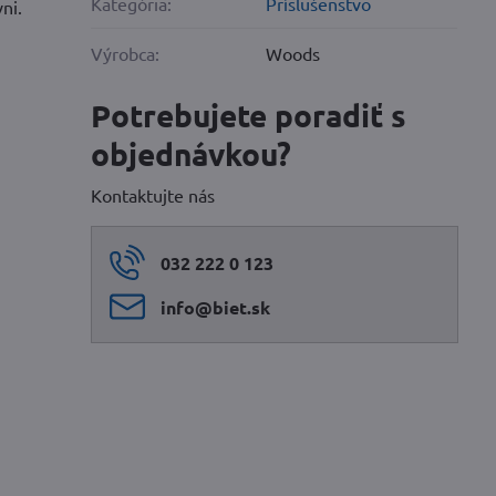
Kategória:
Príslušenstvo
ni.
Výrobca:
Woods
Potrebujete poradiť s
objednávkou?
Kontaktujte nás
032 222 0 123
info​@biet​.sk