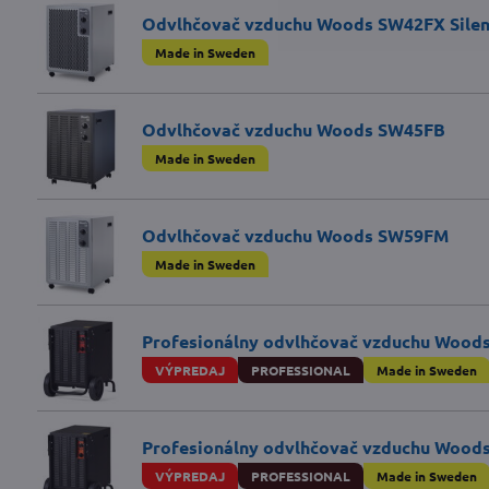
Odvlhčovač vzduchu Woods SW42FX Silen
Made in Sweden
Odvlhčovač vzduchu Woods SW45FB
Made in Sweden
Odvlhčovač vzduchu Woods SW59FM
Made in Sweden
Profesionálny odvlhčovač vzduchu Wood
VÝPREDAJ
PROFESSIONAL
Made in Sweden
Profesionálny odvlhčovač vzduchu Wood
VÝPREDAJ
PROFESSIONAL
Made in Sweden