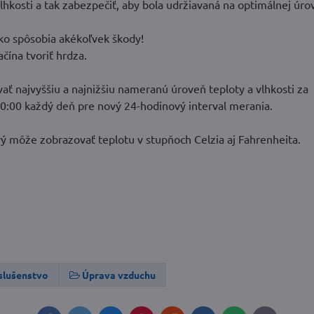
kosti a tak zabezpečiť, aby bola udržiavaná na optimálnej úrov
ko spôsobia akékoľvek škody!
ačína tvoriť hrdza.
ť najvyššiu a najnižšiu nameranú úroveň teploty a vlhkosti za
0:00 každý deň pre nový 24-hodinový interval merania.
 môže zobrazovať teplotu v stupňoch Celzia aj Fahrenheita.
slušenstvo
Úprava vzduchu