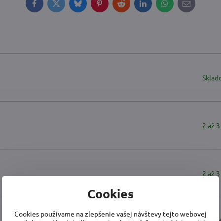
Facebook
Twitter
Bluesky
Pinterest
Reddit
LinkedIn
WhatsApp
E-
mail
Sklad
2 až 3
2 až 3
Cookies
Cookies používame na zlepšenie vašej návštevy tejto webovej