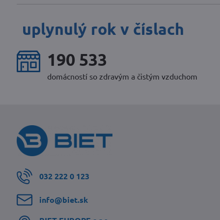
uplynulý rok v číslach
264 383
domácností so zdravým a čistým vzduchom
032 222 0 123
info​@biet​.sk