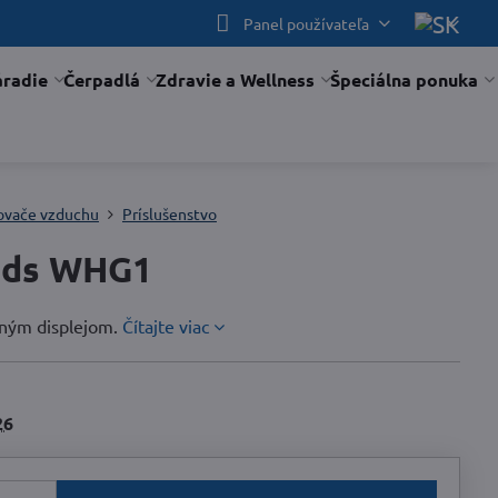
Panel používateľa
áradie
Čerpadlá
Zdravie a Wellness
Špeciálna ponuka
ovače vzduchu
Príslušenstvo
ods WHG1
dným displejom.
Čítajte viac
26