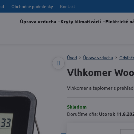
od
Obchodné podmienky
Kontakt
Úprava vzduchu
Kryty klimatizácií
Elektrické n
Úvod
Úprava vzduchu
Odvlhč
Vlhkomer Wo
Vlhkomer a teplomer s prehľa
Skladom
Doručíme dňa:
Utorok
11.8.20