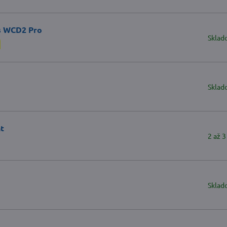
s WCD2 Pro
Sklad
Sklad
t
2 až 3
Sklad