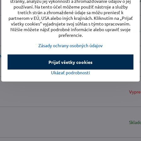
2 týž
stránky, analýzu jej výkonnosti a zhromažďovanie údajov o jej
používaní. Na tento účel môžeme použiť nástroje a služby
tretích strán a zhromaždené údaje sa môžu preniesť k
partnerom v EÚ, USA alebo iných krajinách. Kliknutím na „Prijať
všetky cookies“ vyjadrujete svoj súhlas s týmto spracovaním.
Nižšie môžete nájsť podrobné informácie alebo upraviť svoje
2 až 3
preferencie.
Zásady ochrany osobných údajov
ENT
2 až 3
Prijať všetky cookies
Ukázať podrobnosti
Vypre
Sklad