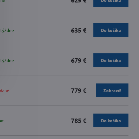
629 €
dne
Do košíka
635 €
 týždne
Do košíka
679 €
 týždne
Do košíka
779 €
dané
Zobraziť
785 €
om
Do košíka