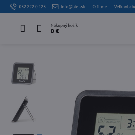
032 222 0 123
info@biet.sk
O firme
Veľkoobch
Nákupný košík
0 €