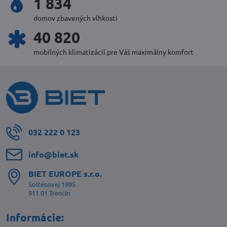
2 030
domov zbavených vlhkosti
45 216
mobilných klimatizácií pre Váš maximálny komfort
032 222 0 123
info​@biet​.sk
BIET EUROPE s​.r​.o​.
Šoltésovej 1995
911 01 Trenčín
Informácie: