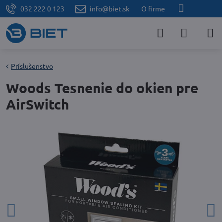
032 222 0 123
info@biet.sk
O firme
Príslušenstvo
Woods Tesnenie do okien pre
AirSwitch