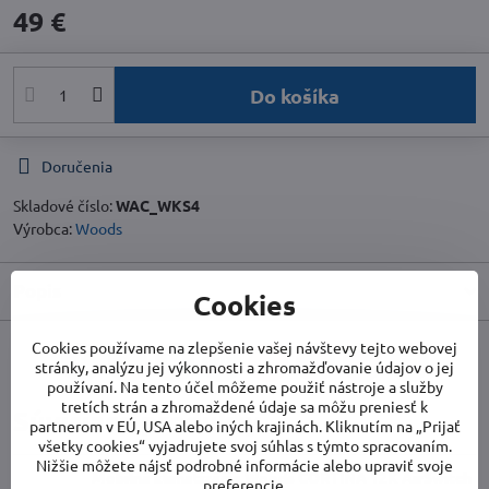
49 €
Do košíka
Doručenia
Skladové číslo:
WAC_WKS4
Výrobca:
Woods
Popis
Cookies
Cookies používame na zlepšenie vašej návštevy tejto webovej
stránky, analýzu jej výkonnosti a zhromažďovanie údajov o jej
Facebook
Twitter
Bluesky
Pinterest
Reddit
LinkedIn
WhatsApp
E-
mail
používaní. Na tento účel môžeme použiť nástroje a služby
tretích strán a zhromaždené údaje sa môžu preniesť k
Súvisiace produkty
partnerom v EÚ, USA alebo iných krajinách. Kliknutím na „Prijať
všetky cookies“ vyjadrujete svoj súhlas s týmto spracovaním.
Nižšie môžete nájsť podrobné informácie alebo upraviť svoje
Mobilná klimatizácia Woods CORTINA 12K AirSwitch
preferencie.