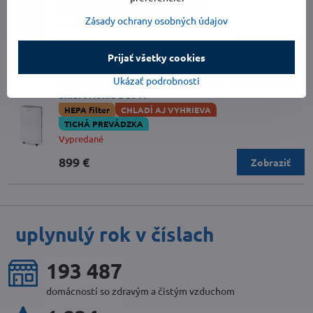
HEPA filter
TICHÁ PREVÁDZKA
Zásady ochrany osobných údajov
Vypredané
749 €
Zobraziť
Prijať všetky cookies
Ukázať podrobnosti
Mobilná klimatizácia Woods Cortina 12K AirSwitch
Smart Home Duo A+
HEPA filter
CHLADÍ AJ VYHRIEVA
TICHÁ PREVÁDZKA
Vypredané
899 €
Zobraziť
uplynulý rok v číslach
214 165
domácností so zdravým a čistým vzduchom