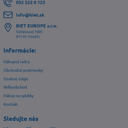
032 222 0 123
info​@biet​.sk
BIET EUROPE s​.r​.o​.
Šoltésovej 1995
911 01 Trenčín
Informácie:
Nákupný radca
Obchodné podmienky
Osobné údaje
Veľkoobchod
Nákup na splátky
Kontakt
Sledujte nás