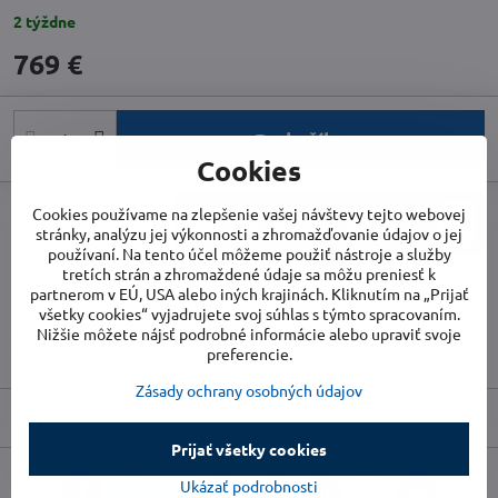
2 týždne
769 €
Do košíka
Cookies
Cookies používame na zlepšenie vašej návštevy tejto webovej
stránky, analýzu jej výkonnosti a zhromažďovanie údajov o jej
používaní. Na tento účel môžeme použiť nástroje a služby
tretích strán a zhromaždené údaje sa môžu preniesť k
Doručenia
partnerom v EÚ, USA alebo iných krajinách. Kliknutím na „Prijať
všetky cookies“ vyjadrujete svoj súhlas s týmto spracovaním.
Skladové číslo:
DECOCLIM-23AXXL7016
Nižšie môžete nájsť podrobné informácie alebo upraviť svoje
preferencie.
Výrobca:
DECOClim
Zásady ochrany osobných údajov
Popis
Prijať všetky cookies
Ukázať podrobnosti
Facebook
Twitter
Bluesky
Pinterest
Reddit
LinkedIn
WhatsApp
E-