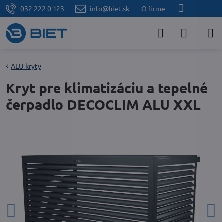
032 222 0 123
info@biet.sk
O firme
ALU kryty
Kryt pre klimatizáciu a tepelné
čerpadlo DECOCLIM ALU XXL