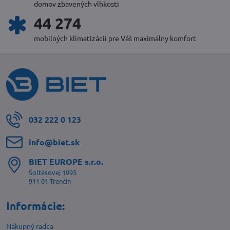
domov zbavených vlhkosti
47 728
mobilných klimatizácií pre Váš maximálny komfort
032 222 0 123
info​@biet​.sk
BIET EUROPE s​.r​.o​.
Šoltésovej 1995
911 01 Trenčín
Informácie:
Nákupný radca