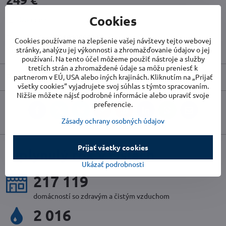
Cookies
Doručenia
Skladové číslo:
TR1210002017
Cookies používame na zlepšenie vašej návštevy tejto webovej
Výrobca:
TROTEC
stránky, analýzu jej výkonnosti a zhromažďovanie údajov o jej
používaní. Na tento účel môžeme použiť nástroje a služby
tretích strán a zhromaždené údaje sa môžu preniesť k
Popis
partnerom v EÚ, USA alebo iných krajinách. Kliknutím na „Prijať
všetky cookies“ vyjadrujete svoj súhlas s týmto spracovaním.
Nižšie môžete nájsť podrobné informácie alebo upraviť svoje
preferencie.
Facebook
Twitter
Bluesky
Pinterest
Reddit
LinkedIn
WhatsApp
E-
mail
Zásady ochrany osobných údajov
Prijať všetky cookies
uplynulý rok v číslach
Ukázať podrobnosti
233 366
domácností so zdravým a čistým vzduchom
2 170