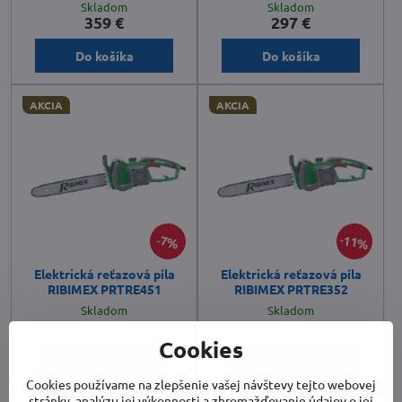
Skladom
Skladom
359 €
297 €
Do košíka
Do košíka
AKCIA
AKCIA
11%
7%
Elektrická reťazová píla
Elektrická reťazová píla
RIBIMEX PRTRE451
RIBIMEX PRTRE352
Skladom
Skladom
119 €
79 €
Cookies
Do košíka
Do košíka
Cookies používame na zlepšenie vašej návštevy tejto webovej
stránky, analýzu jej výkonnosti a zhromažďovanie údajov o jej