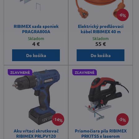
6%
RIBIMEX sada sponiek
Elektrický predlžovací
PRAGRA800A
kábel RIBIMEX 40 m
Skladom
Skladom
4 €
55 €
Do košíka
Do košíka
ZĽAVNENÉ
ZĽAVNENÉ
14%
5%
Aku vŕtací skrutkovač
Priamočiara píla RIBIMEX
RIBIMEX PRLPV120
PRKITSS s laserom