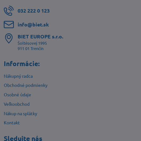
032 222 0 123
info​@biet​.sk
BIET EUROPE s​.r​.o​.
Šoltésovej 1995
911 01 Trenčín
Informácie:
Nákupný radca
Obchodné podmienky
Osobné údaje
Veľkoobchod
Nákup na splátky
Kontakt
Sledujte nás