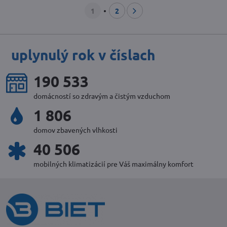
1
2
uplynulý rok v číslach
227 458
domácností so zdravým a čistým vzduchom
2 156
domov zbavených vlhkosti
48 356
mobilných klimatizácií pre Váš maximálny komfort