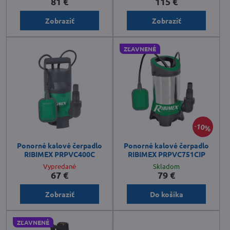
81 €
115 €
Zobraziť
Zobraziť
ZĽAVNENÉ
10%
Ponorné kalové čerpadlo
Ponorné kalové čerpadlo
RIBIMEX PRPVC400C
RIBIMEX PRPVC751CIP
Vypredané
Skladom
67 €
79 €
Zobraziť
Do košíka
ZĽAVNENÉ