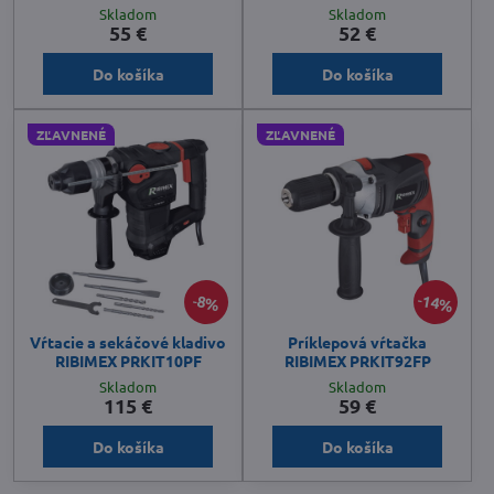
Skladom
Skladom
55 €
52 €
Do košíka
Do košíka
ZĽAVNENÉ
ZĽAVNENÉ
14%
8%
Vŕtacie a sekáčové kladivo
Príklepová vŕtačka
RIBIMEX PRKIT10PF
RIBIMEX PRKIT92FP
Skladom
Skladom
115 €
59 €
Do košíka
Do košíka