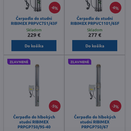
6%
6%
Čerpadlo do studní
Čerpadlo do studní
RIBIMEX PRPVC751/43F
RIBIMEX PRPVC1101/65F
Skladom
Skladom
229 €
277 €
Do košíka
Do košíka
ZĽAVNENÉ
ZĽAVNENÉ
5%
3%
Čerpadlo do hlbokých
Čerpadlo do hlbokých
studní RIBIMEX
studní RIBIMEX
PRPGP750/95-40
PRPGP750/67