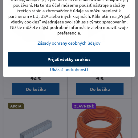
ZĽAVNENÉ
AKCIA
používaní. Na tento účel môžeme použiť nástroje a služby
tretích strán a zhromaždené údaje sa môžu preniesť k
partnerom v EÚ, USA alebo iných krajinách. Kliknutím na „Prijať
všetky cookies“ vyjadrujete svoj súhlas s týmto spracovaním.
Nižšie môžete nájsť podrobné informácie alebo upraviť svoje
preferencie.
Zásady ochrany osobných údajov
12%
Prijať všetky cookies
Excentrická brúska
RIBIMEX sada klincov
RIBIMEX PRPO125
PRAGRA1000C
Ukázať podrobnosti
Skladom
Skladom
42 €
4 €
Do košíka
Do košíka
AKCIA
ZĽAVNENÉ