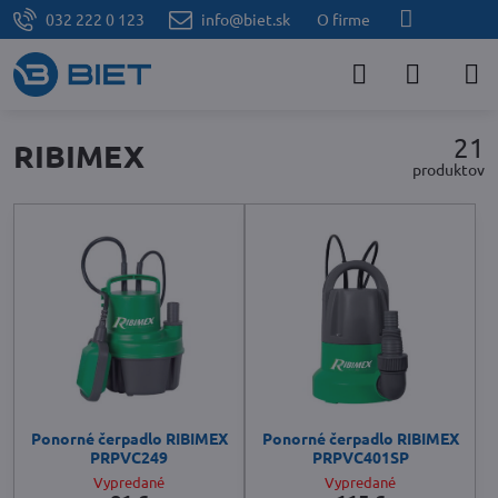
032 222 0 123
info@biet.sk
O firme
21
RIBIMEX
produktov
Ponorné čerpadlo RIBIMEX
Ponorné čerpadlo RIBIMEX
PRPVC249
PRPVC401SP
Vypredané
Vypredané