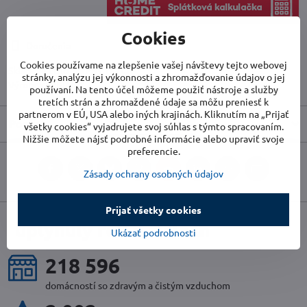
Cookies
Doručenia
Cookies používame na zlepšenie vašej návštevy tejto webovej
Skladové číslo:
PRPVC751CIP
stránky, analýzu jej výkonnosti a zhromažďovanie údajov o jej
Výrobca:
RIBIMEX
používaní. Na tento účel môžeme použiť nástroje a služby
tretích strán a zhromaždené údaje sa môžu preniesť k
partnerom v EÚ, USA alebo iných krajinách. Kliknutím na „Prijať
Popis
všetky cookies“ vyjadrujete svoj súhlas s týmto spracovaním.
Nižšie môžete nájsť podrobné informácie alebo upraviť svoje
preferencie.
Facebook
Twitter
Bluesky
Pinterest
Reddit
LinkedIn
WhatsApp
E-
Zásady ochrany osobných údajov
mail
Prijať všetky cookies
uplynulý rok v číslach
Ukázať podrobnosti
236 320
domácností so zdravým a čistým vzduchom