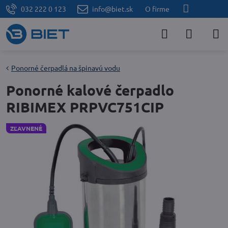
032 222 0 123
info@biet.sk
O firme
Ponorné čerpadlá na špinavú vodu
Ponorné kalové čerpadlo
RIBIMEX PRPVC751CIP
ZĽAVNENÉ