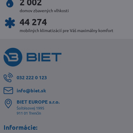
2 170
domov zbavených vlhkosti
48 042
mobilných klimatizácií pre Váš maximálny komfort
032 222 0 123
info​@biet​.sk
BIET EUROPE s​.r​.o​.
Šoltésovej 1995
911 01 Trenčín
Informácie: