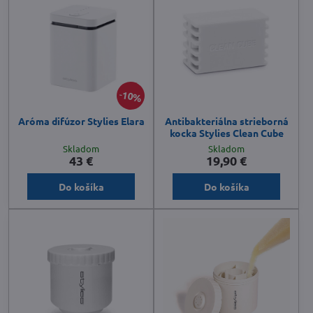
10%
Aróma difúzor Stylies Elara
Antibakteriálna strieborná
kocka Stylies Clean Cube
Skladom
Skladom
43 €
19,90 €
Do košíka
Do košíka