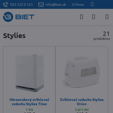
032 222 0 123
info@biet.sk
O firme
21
Stylies
produktov
Ultrazvukový zvlhčovač
Zvlhčovač vzduchu Stylies
vzduchu Stylies Titan
Orion
7 dní
3 až 5 dní