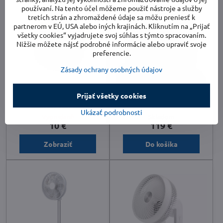
používaní. Na tento účel môžeme použiť nástroje a služby
tretích strán a zhromaždené údaje sa môžu preniesť k
partnerom v EÚ, USA alebo iných krajinách. Kliknutím na „Prijať
všetky cookies“ vyjadrujete svoj súhlas s týmto spracovaním.
Nižšie môžete nájsť podrobné informácie alebo upraviť svoje
preferencie.
Zásady ochrany osobných údajov
Prijať všetky cookies
Stylies Aróma gél
Zvlhčovač vzduchu Stylies
Zázvor/Verbena
Alaze
Ukázať podrobnosti
Vypredané
Skladom
10 €
119 €
Zobraziť
Do košíka