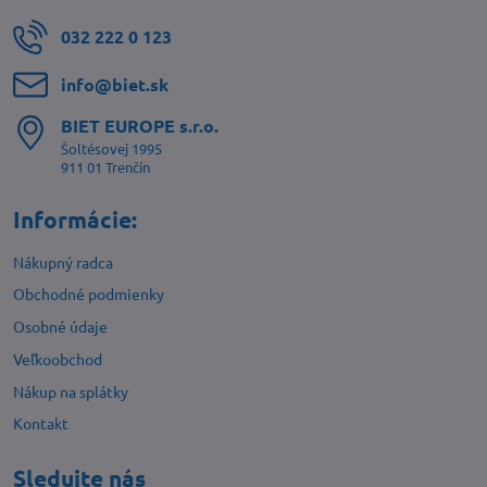
032 222 0 123
info​@biet​.sk
BIET EUROPE s​.r​.o​.
Šoltésovej 1995
911 01 Trenčín
Informácie:
Nákupný radca
Obchodné podmienky
Osobné údaje
Veľkoobchod
Nákup na splátky
Kontakt
Sledujte nás