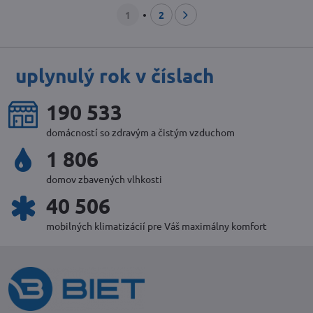
1
2
uplynulý rok v číslach
225 981
domácností so zdravým a čistým vzduchom
2 142
domov zbavených vlhkosti
48 042
mobilných klimatizácií pre Váš maximálny komfort