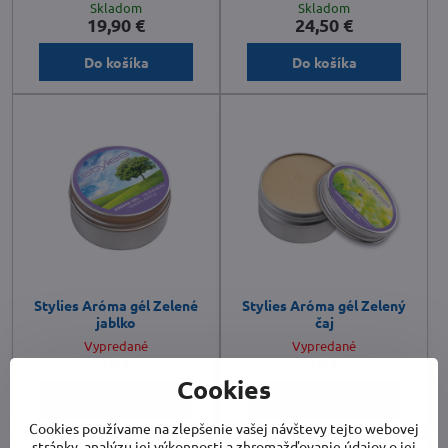
Skladom
Skladom
19,90 €
24,50 €
Do košíka
Do košíka
Stylies Aróma gél Zelené
Stylies Aróma gél Zelený
jablko
čaj
Vypredané
Vypredané
10 €
10 €
Cookies
Zobraziť
Zobraziť
Cookies používame na zlepšenie vašej návštevy tejto webovej
stránky, analýzu jej výkonnosti a zhromažďovanie údajov o jej