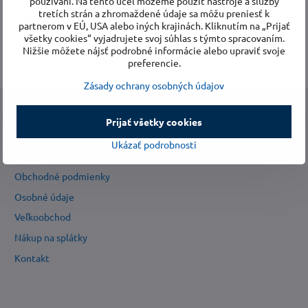
používaní. Na tento účel môžeme použiť nástroje a služby
tretích strán a zhromaždené údaje sa môžu preniesť k
4 088
partnerom v EÚ, USA alebo iných krajinách. Kliknutím na „Prijať
všetky cookies“ vyjadrujete svoj súhlas s týmto spracovaním.
domov zbavených vlhkosti
Nižšie môžete nájsť podrobné informácie alebo upraviť svoje
preferencie.
Zásady ochrany osobných údajov
Prijať všetky cookies
Informácie:
Ukázať podrobnosti
Nákupný radca
Obchodné podmienky
Osobné údaje
Veľkoobchod
Nákup na splátky
Kontakt