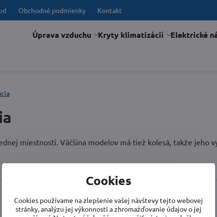
od
Obchodné podmienky
Kontakt
Úprava vzduchu
Kryty klimatizácií
Elektrické n
ácia
ia
ednej miestnosti. Väčšina modelov má tiež kolesá, takže jeho 
Cookies
Cookies používame na zlepšenie vašej návštevy tejto webovej
stránky, analýzu jej výkonnosti a zhromažďovanie údajov o jej