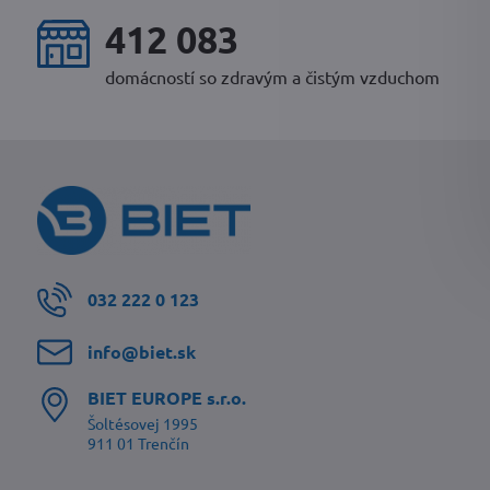
431 284
domácností so zdravým a čistým vzduchom
032 222 0 123
info​@biet​.sk
BIET EUROPE s​.r​.o​.
Šoltésovej 1995
911 01 Trenčín