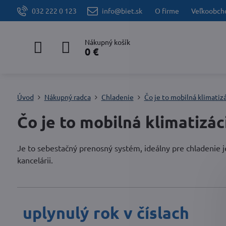
032 222 0 123
info@biet.sk
O firme
Veľkoobch
Nákupný košík
0 €
Úvod
Nákupný radca
Chladenie
Čo je to mobilná klimatiz
Čo je to mobilná klimatizác
Je to sebestačný prenosný systém, ideálny pre chladenie j
kancelárii.
uplynulý rok v číslach