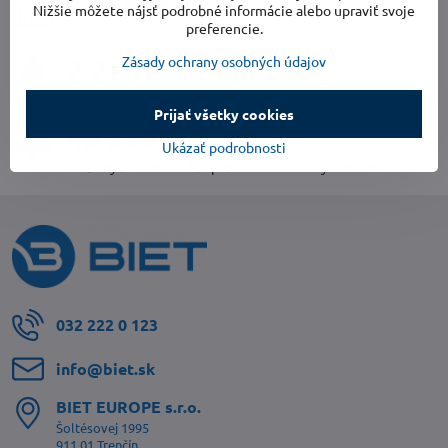
423 899
Nižšie môžete nájsť podrobné informácie alebo upraviť svoje
preferencie.
domácností so zdravým a čistým vzduchom
2 366
Zásady ochrany osobných údajov
domov zbavených vlhkosti
Prijať všetky cookies
51 810
Ukázať podrobnosti
mobilných klimatizácií pre Váš maximálny komfort
032 222 0 123
info​@biet​.sk
BIET EUROPE s​.r​.o​.
Šoltésovej 1995
911 01 Trenčín