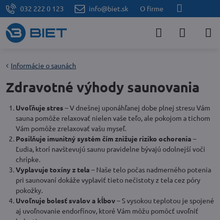
032 222 0 123
info@biet.sk
O firme
Informácie o saunách
Zdravotné výhody saunovania
Uvoľňuje stres
– V dnešnej uponáhľanej dobe plnej stresu Vám
sauna pomôže relaxovať nielen vaše teľo, ale pokojom a tichom
Vám pomôže zrelaxovať vašu myseľ.
Posilňuje imunitný systém čím znižuje riziko ochorenia
–
Ľudia, ktorí navštevujú saunu pravidelne bývajú odolnejší voči
chrípke.
Vyplavuje toxíny z tela
– Naše telo počas nadmerného potenia
pri saunovaní dokáže vyplaviť tieto nečistoty z tela cez póry
pokožky.
Uvoľnuje bolesť svalov a kĺbov
– S vysokou teplotou je spojené
aj uvoľnovanie endorfínov, ktoré Vám môžu pomôcť uvoľniť