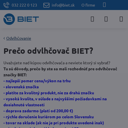
032 222 0 123
info@biet.sk
O firme
Odvlhčovanie
Prečo odvlhčovač BIET?
Uvažujete nad kúpou odvlhčovača a neviete ktorý si vybrať?
Tu sú dôvody, prečo by ste sa mali rozhodnúť pre odvlhčovač
značky BIET:
- najlepší pomer cena/výkon na trhu
- slovenská značka
- platíte za kvalitný produkt, nie za drahú značku
- vysoká kvalita, v súlade s najvyššími požiadavkami na
dosiahnuté vlastnosti
- doprava zadarmo (platí od 200,00 €)
- rýchle doručenie kuriérom po celom Slovensku
- tovar na sklade (ak nie je pri produkte uvedené inak)