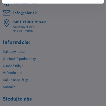
032 222 0 123
info​@biet​.sk
BIET EUROPE s​.r​.o​.
Šoltésovej 1995
911 01 Trenčín
Informácie:
Nákupný radca
Obchodné podmienky
Osobné údaje
Veľkoobchod
Nákup na splátky
Kontakt
Sledujte nás