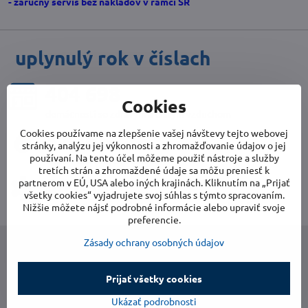
- záručný servis bez nákladov v rámci SR
uplynulý rok v číslach
415 037
Cookies
domácností so zdravým a čistým vzduchom
Cookies používame na zlepšenie vašej návštevy tejto webovej
3 934
stránky, analýzu jej výkonnosti a zhromažďovanie údajov o jej
používaní. Na tento účel môžeme použiť nástroje a služby
domov zbavených vlhkosti
tretích strán a zhromaždené údaje sa môžu preniesť k
88 234
partnerom v EÚ, USA alebo iných krajinách. Kliknutím na „Prijať
všetky cookies“ vyjadrujete svoj súhlas s týmto spracovaním.
mobilných klimatizácií pre Váš maximálny komfort
Nižšie môžete nájsť podrobné informácie alebo upraviť svoje
preferencie.
Zásady ochrany osobných údajov
Prijať všetky cookies
Ukázať podrobnosti