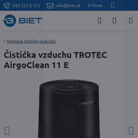
032 222 0 123
info@biet.sk
O firme
Domáce čističky vzduchu
Čistička vzduchu TROTEC
AirgoClean 11 E