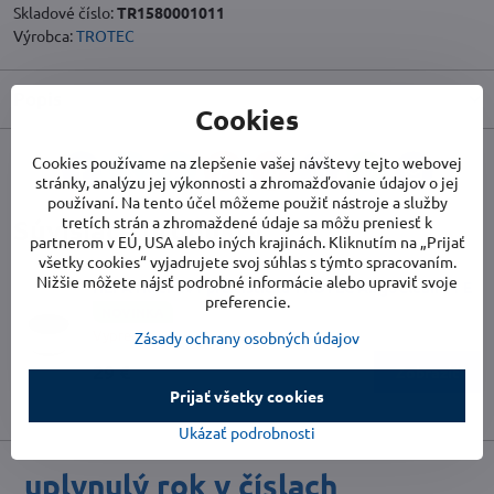
Skladové číslo:
TR1580001011
Výrobca:
TROTEC
Popis
Cookies
Cookies používame na zlepšenie vašej návštevy tejto webovej
Facebook
Twitter
Bluesky
Pinterest
Reddit
LinkedIn
WhatsApp
E-
stránky, analýzu jej výkonnosti a zhromažďovanie údajov o jej
mail
používaní. Na tento účel môžeme použiť nástroje a služby
tretích strán a zhromaždené údaje sa môžu preniesť k
Súvisiace produkty
partnerom v EÚ, USA alebo iných krajinách. Kliknutím na „Prijať
všetky cookies“ vyjadrujete svoj súhlas s týmto spracovaním.
Nižšie môžete nájsť podrobné informácie alebo upraviť svoje
HEPA filter 3v1 pre čističku TROTEC AirgoClean 11 E
preferencie.
NOVINKA
Vypredané
Zásady ochrany osobných údajov
29 €
Zobraziť
Prijať všetky cookies
Ukázať podrobnosti
uplynulý rok v číslach