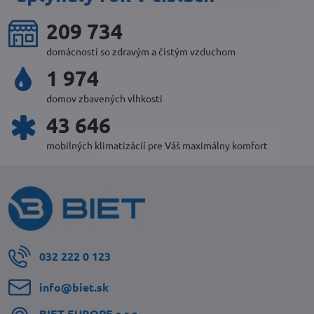
228 935
domácností so zdravým a čistým vzduchom
2 142
domov zbavených vlhkosti
47 728
mobilných klimatizácií pre Váš maximálny komfort
032 222 0 123
info​@biet​.sk
BIET EUROPE s​.r​.o​.