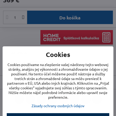
Do košíka
Cookies
Doručenia
Skladové číslo:
TR6100001480
Cookies používame na zlepšenie vašej návštevy tejto webovej
Výrobca:
TROTEC
stránky, analýzu jej výkonnosti a zhromažďovanie údajov o jej
používaní. Na tento účel môžeme použiť nástroje a služby
tretích strán a zhromaždené údaje sa môžu preniesť k
Popis
partnerom v EÚ, USA alebo iných krajinách. Kliknutím na „Prijať
všetky cookies“ vyjadrujete svoj súhlas s týmto spracovaním.
Nižšie môžete nájsť podrobné informácie alebo upraviť svoje
preferencie.
Facebook
Twitter
Bluesky
Pinterest
Reddit
LinkedIn
WhatsApp
E-
mail
Zásady ochrany osobných údajov
Súvisiace produkty