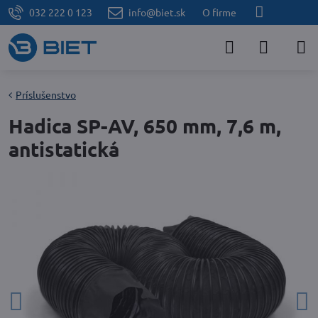
032 222 0 123
info@biet.sk
O firme
Príslušenstvo
Hadica SP-AV, 650 mm, 7,6 m,
antistatická