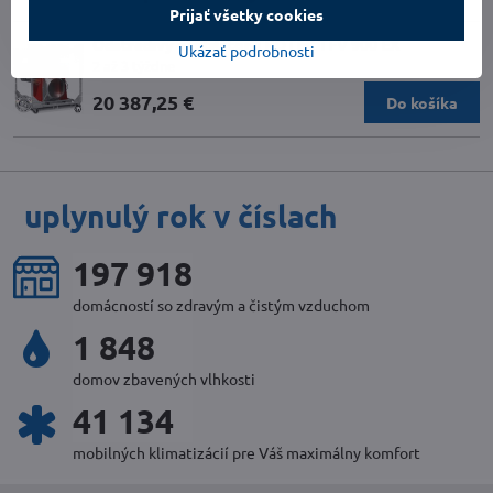
Prijať všetky cookies
Odstredivý ventilátor TROTEC TFV 900 EX
Ukázať podrobnosti
2 až 3 týždne
20 387,25 €
Do košíka
uplynulý rok v číslach
214 165
domácností so zdravým a čistým vzduchom
2 016
domov zbavených vlhkosti
44 588
mobilných klimatizácií pre Váš maximálny komfort