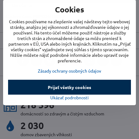
Doručenia
Cookies
Skladové číslo:
PRPCONTROLP
Cookies používame na zlepšenie vašej návštevy tejto webovej
Výrobca:
RIBIMEX
stránky, analýzu jej výkonnosti a zhromažďovanie údajov o jej
používaní. Na tento účel môžeme použiť nástroje a služby
tretích strán a zhromaždené údaje sa môžu preniesť k
Popis
partnerom v EÚ, USA alebo iných krajinách. Kliknutím na „Prijať
všetky cookies“ vyjadrujete svoj súhlas s týmto spracovaním.
Nižšie môžete nájsť podrobné informácie alebo upraviť svoje
preferencie.
Facebook
Twitter
Bluesky
Pinterest
Reddit
LinkedIn
WhatsApp
E-
mail
Zásady ochrany osobných údajov
uplynulý rok v číslach
Prijať všetky cookies
Ukázať podrobnosti
236 320
domácností so zdravým a čistým vzduchom
2 198
domov zbavených vlhkosti