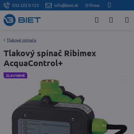
032 222 0 123
info@biet.sk
O firme
Tlakové spínače
Tlakový spínač Ribimex
AcquaControl+
ZĽAVNENÉ