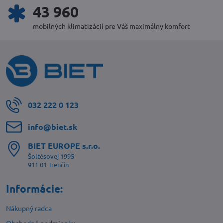
47 728
mobilných klimatizácií pre Váš maximálny komfort
032 222 0 123
info​@biet​.sk
BIET EUROPE s​.r​.o​.
Šoltésovej 1995
911 01 Trenčín
Informácie:
Nákupný radca
Obchodné podmienky